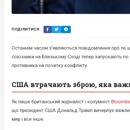
ПОДІЛИТИСЯ:
Останнім часом з'являються повідомлення про те, щ
союзники на Близькому Сході тепер запускають по од
противника на початку конфлікту.
США втрачають зброю, яка важл
Як пише британський журналіст і колумніст
Bloombe
що президент США Дональд Трамп вичерпує важливішу
мир і все інше.