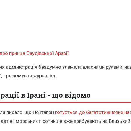
 про принца Саудівської Аравії
ня адміністрація бездумно зламала власними руками, навіт
", - резюмував журналіст.
ації в Ірані - що відомо
ела писало, що Пентагон
готується до багатотижневих на
датів і морських піхотинців вже прибувають на Близький 