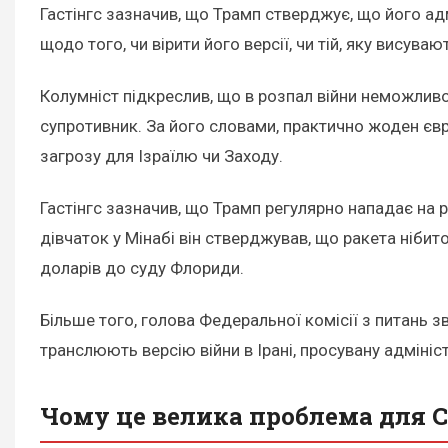
Гастінгс зазначив, що Трамп стверджує, що його адм
щодо того, чи вірити його версії, чи тій, яку висува
Колумніст підкреслив, що в розпал війни неможлив
супротивник. За його словами, практично жоден євр
загрозу для Ізраїлю чи Заходу.
Гастінгс зазначив, що Трамп регулярно нападає на
дівчаток у Мінабі він стверджував, що ракета ніби
доларів до суду Флориди.
Більше того, голова Федеральної комісії з питань з
транслюють версію війни в Ірані, просувану адмініс
Чому це велика проблема для 