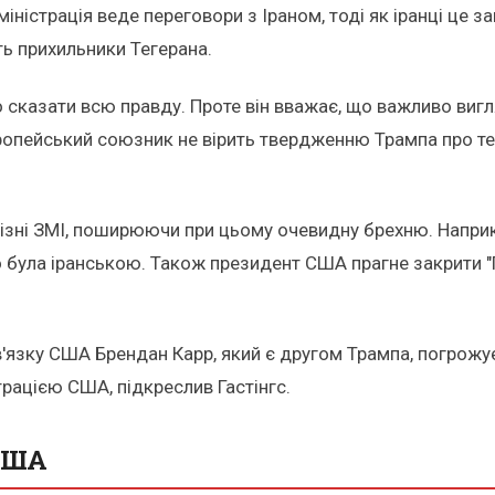
іністрація веде переговори з Іраном, тоді як іранці це з
ють прихильники Тегерана.
о сказати всю правду. Проте він вважає, що важливо виг
опейський союзник не вірить твердженню Трампа про те,
 різні ЗМІ, поширюючи при цьому очевидну брехню. Напри
то була іранською. Також президент США прагне закрити "
в'язку США Брендан Карр, який є другом Трампа, погрожує 
трацією США, підкреслив Гастінгс.
США