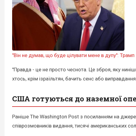
"Він не думав, що буде цілувати мене в дупу": Трамп
"Правда - це не просто чеснота. Це зброя, яку ниніш
хтось, крім ізраїльтян, бачить сенс або виправдання
США готуються до наземної опер
Раніше The Washington Post з посиланням на джер
співрозмовників видання, тисячі американських сол