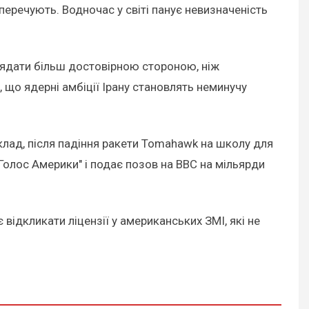
аперечують. Водночас у світі панує невизначеність
лядати більш достовірною стороною, ніж
 що ядерні амбіції Ірану становлять неминучу
клад, після падіння ракети Tomahawk на школу для
Голос Америки" і подає позов на BBC на мільярди
відкликати ліцензії у американських ЗМІ, які не