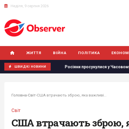
Неділя, 9 серпня 2026
ЖИТТЯ
ВІЙНА
ПОЛІТИКА
ЕКОНОМ
опі
Росіяни просунулися у Часовому Яру, - DeepState
ШВИДКІ НОВИНИ
Головна
›
Світ
›
США втрачають зброю, яка важливіша за будь-які...
Світ
США втрачають зброю, я