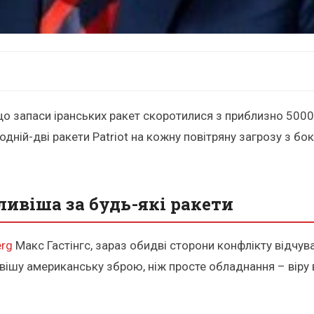
о запаси іранських ракет скоротилися з приблизно 5000 
ній-дві ракети Patriot на кожну повітряну загрозу з бок
ивіша за будь-які ракети
rg
Макс Гастінгс, зараз обидві сторони конфлікту відчува
 американську зброю, ніж просте обладнання – віру в те