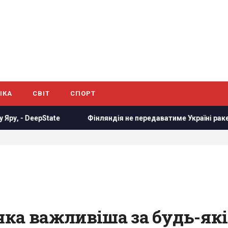
ІКА
СВІТ
СПОРТ
Фінляндія не передаватиме Україні ракети Patriot: названо п
ка важливіша за будь-які 