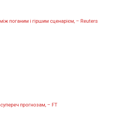
між поганим і гіршим сценарієм, – Reuters
всупереч прогнозам, – FT