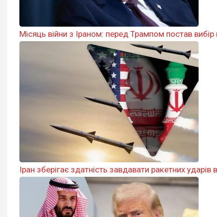
Місяць війни з Іраном: перед Трампом постав вибір 
Іран зберігає здатність завдавати ракетних ударів 