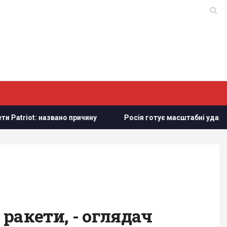
ричину
Росія готує масштабні удари по Києву напередодні 
ракети, - оглядач