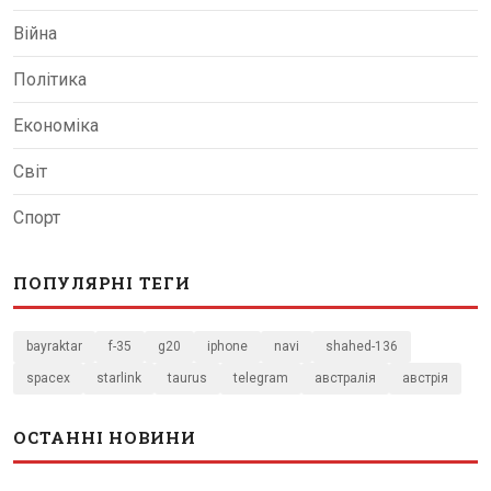
Війна
Політика
Економіка
Світ
Спорт
ПОПУЛЯРНІ ТЕГИ
bayraktar
f-35
g20
iphone
navi
shahed-136
spacex
starlink
taurus
telegram
австралія
австрія
ОСТАННІ НОВИНИ