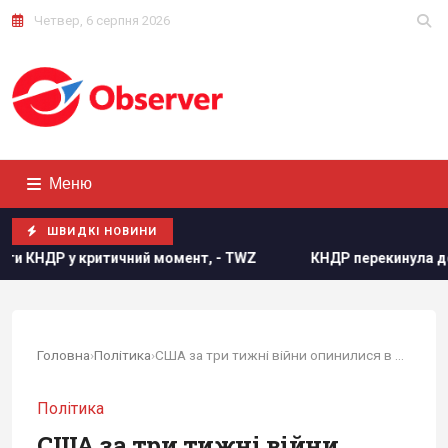
Четвер, 6 серпня 2026
Меню
ШВИДКІ НОВИНИ
й момент, - TWZ
КНДР перекинула до Росії понад 100 раке
Головна
›
Політика
›
США за три тижні війни опинилися в складнішому...
Політика
США за три тижні війни