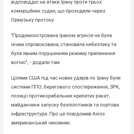
відповіддю на атаки Ірану проти трьох
комерційних суден, що проходили через
Ормузьку протоку.
"Продемонстрована Іраном агресія не була
нічим спровокована, становила небезпеку та
була явним порушенням режиму припинення
вогню", - додали там.
Цілями США під час нових ударів по Ірану були
системи ППО, берегового спостереження, ЗРК,
позиції протикорабельних крилатих ракет,
майданчики запуску безпілотників та портова
інфраструктура. Про це повідомив Axios
американський чиновник.