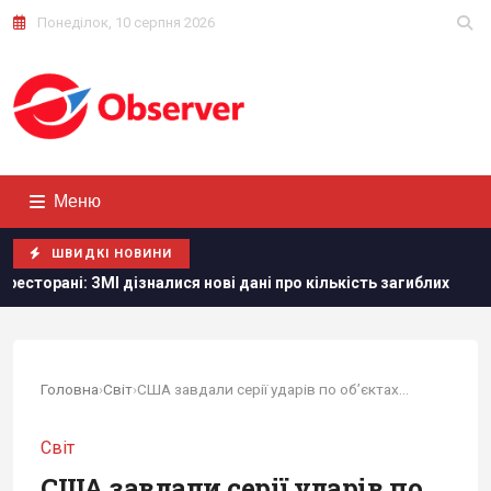
Понеділок, 10 серпня 2026
Меню
ШВИДКІ НОВИНИ
алися нові дані про кількість загиблих
Тайвань показав п
Головна
›
Світ
›
США завдали серії ударів по об’єктах в Ірані
Світ
США завдали серії ударів по