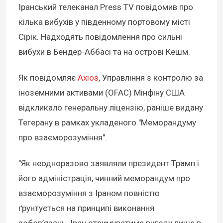
Іранський телеканал Press TV повідомив про
кілька вибухів у південному портовому місті
Сірік. Надходять повідомлення про сильні
вибухи в Бендер-Аббасі та на острові Кешм.
Як повідомляє
Axios
, Управління з контролю за
іноземними активами (OFAC) Мінфіну США
відкликало генеральну ліцензію, раніше видану
Тегерану в рамках укладеного "Меморандуму
про взаєморозуміння".
"Як неодноразово заявляли президент Трамп і
його адміністрація, чинний меморандум про
взаєморозуміння з Іраном повністю
ґрунтується на принципі виконання
зобов’язань. Іран отримуватиме вигоду лише в