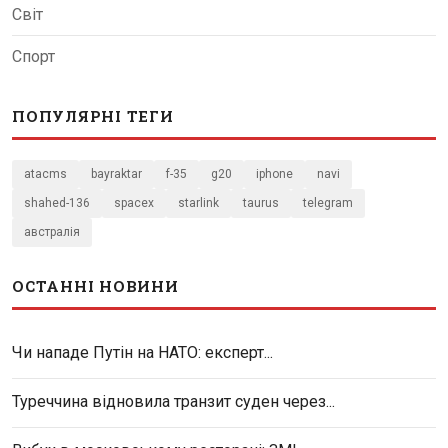
Світ
Спорт
ПОПУЛЯРНІ ТЕГИ
atacms
bayraktar
f-35
g20
iphone
navi
shahed-136
spacex
starlink
taurus
telegram
австралія
ОСТАННІ НОВИНИ
Чи нападе Путін на НАТО: експерт...
Туреччина відновила транзит суден через...