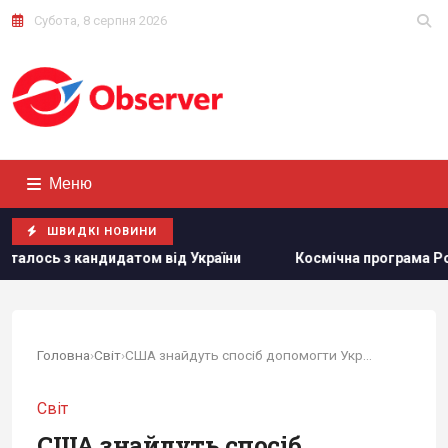
Субота, 8 серпня 2026
Меню
ШВИДКІ НОВИНИ
ндидатом від України
Космічна програма Росії залежить
Головна
›
Світ
›
США знайдуть спосіб допомогти Україні...
Світ
США знайдуть спосіб