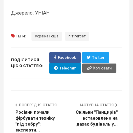
Джерело: УНІАН
ТЕГИ:
україна і сша
піт гегсет
Facebook
Twitter
ПОДІЛИТИСЯ
ЦІЄЮ СТАТТЕЮ:
Telegram
Копіювати
ПОПЕРЕДНЯ СТАТТЯ
НАСТУПНА СТАТТЯ
Росіяни почали
Скільки "Панцирів"
фірбувати техніку
встановлено на
"під зебру":
дахах будівель у...
експерти...