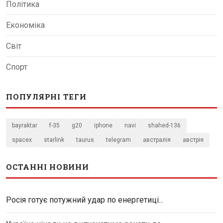
Політика
Економіка
Світ
Спорт
ПОПУЛЯРНІ ТЕГИ
bayraktar
f-35
g20
iphone
navi
shahed-136
spacex
starlink
taurus
telegram
австралія
австрія
ОСТАННІ НОВИНИ
Росія готує потужний удар по енергетиці...