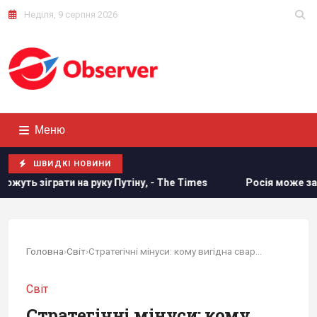
Неділя, 9 серпня 2026
Меню
ШВИДКІ НОВИНИ
на руку Путіну, - The Times
Росія може застосувати ядерн
Головна
›
Світ
›
Стратегічні мінуси: кому вигідна сварка...
Світ
Стратегічні мінуси: кому