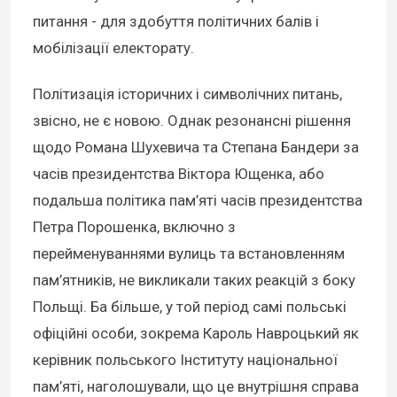
питання - для здобуття політичних балів і
мобілізації електорату.
Політизація історичних і символічних питань,
звісно, не є новою. Однак резонансні рішення
щодо Романа Шухевича та Степана Бандери за
часів президентства Віктора Ющенка, або
подальша політика пам’яті часів президентства
Петра Порошенка, включно з
перейменуваннями вулиць та встановленням
пам’ятників, не викликали таких реакцій з боку
Польщі. Ба більше, у той період самі польські
офіційні особи, зокрема Кароль Навроцький як
керівник польського Інституту національної
пам’яті, наголошували, що це внутрішня справа