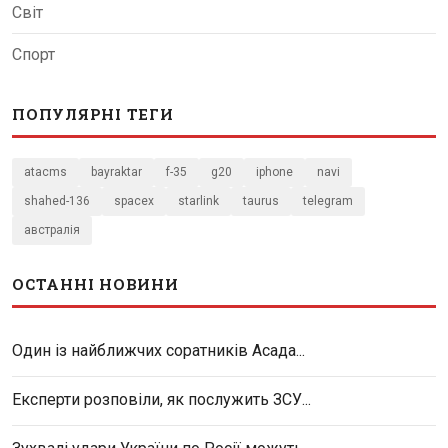
Світ
Спорт
ПОПУЛЯРНІ ТЕГИ
atacms
bayraktar
f-35
g20
iphone
navi
shahed-136
spacex
starlink
taurus
telegram
австралія
ОСТАННІ НОВИНИ
Один із найближчих соратників Асада...
Експерти розповіли, як послужить ЗСУ...