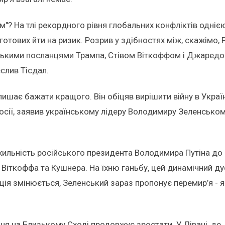
ам"? На тлі рекордного рівня глобальних конфліктів одніє
 готових йти на ризик. Розрив у здібностях між, скажім
орськими посланцями Трампа, Стівом Віткоффом і Джаред
слив Тісдал.
ає бажати кращого. Він обіцяв вирішити війну в Україні 
сії, заявив українському лідеру Володимиру Зеленському,
ильність російського президента Володимира Путіна до об
Віткоффа та Кушнера. На їхню ганьбу, цей динамічний дуе
ція змінюється, Зеленський зараз пропонує перемир’я - як
ня на Близькому Сході продовжує зростати. У Лівані, де,