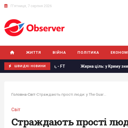
П'ятниця, 7 серпня 2026
ЖИТТЯ
ВІЙНА
ПОЛІТИКА
ЕКОНОМ
ти нових членів, - FT
Жирна ціль: у Криму знищено росій
ШВИДКІ НОВИНИ
Головна
›
Світ
›
Страждають прості люди: у The Guardian різко...
Світ
Страждають прості люди