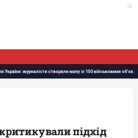
журналісти створили мапу зі 150 військовими обʼєктам в Білорус
зкритикували підхід