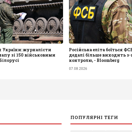
я України: журналісти
Російська еліта боїться ФСБ
апу зі 150 військовими
дедалі більше виходить з-
 Білорусі
контролю, - Bloomberg
07.08.2026
ПОПУЛЯРНІ ТЕГИ