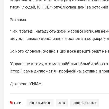
тисячі людей, ЮНІСЕФ опублікував дані за останній
Реклама
"Такі трагедії нагадують жахи масової загибелі немов
шоу для самозадоволення чи розваги в соцмережах, 
За його словами, жодна з цих воєн врешті-решт не
"Справа не в тому, хто має найбільші бомби або хт
історії, саме дипломатія - професійна, активна, впр
Джерело: УНІАН
ТЕГИ:
війна в україні
сша
дональд трамп