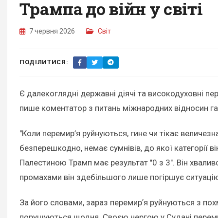
Трампа до війн у світі
7 червня 2026
Світ
ПОДІЛИТИСЯ:
Є далекоглядні державні діячі та високодуховні пе
пише коментатор з питань міжнародних відносин г
"Коли перемир’я руйнуються, гине чи тікає величезн
безперешкодно, немає сумнівів, до якої категорії він
Палестиною Трамп має результат "0 з 3". Він хвалив
промахами він здебільшого лише погіршує ситуацію"
За його словами, зараз перемирʼя руйнуються з похм
порушуються щодня. Своєю чергою у Судані переми