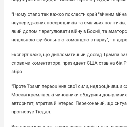
"І чому стало так важко покласти край "вічним війн
неупереджених посередників та сміливих політиків,
який допоміг врегулювати війну в Боснії, та амат
недільною футбольною командою з парку", - підкре
Експерт каже, що дипломатичний досвід Трампа залиш
словами коментатора, президент США став на бік Ро
зброї.
"Проте Трамп переоцінив свої сили, недооцінивши сх
Москві кремлівські чиновники обдурили довірливих 
авторитет, втратив й інтерес. Переконаний, що ситуа
прогнозує Тісдал.
Водночас кількість жертв серед цивільного населен