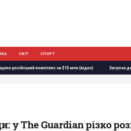
ІКА
СВІТ
СПОРТ
ський комплекс за $15 млн (відео)
Загроза для України: 
: у The Guardian різко ро