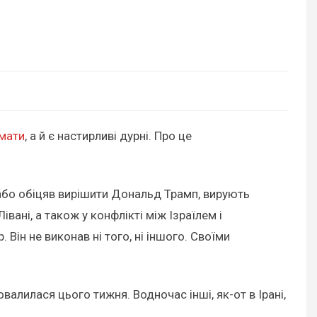
мати
, а й є настирливі дурні. Про це
в або обіцяв вирішити Дональд Трамп, вирують
івані, а також у конфлікті між Ізраїлем і
Він не виконав ні того, ні іншого. Своїми
алилася цього тижня. Водночас інші, як-от в Ірані,