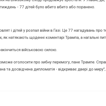
 тиждень - 77 дітей було вбито вбито або поранено.
лят і дітей у розпал війни в Газі. Це 77 нагадувань про т
як натякають щоденні коментарі Трампа, а нагальні питан
 закінчиться військовою силою.
о зможе оголосити про хибну перемогу, пане Трампе. Спр
авна та досвідчена дипломатія - відкриває двері до миру",