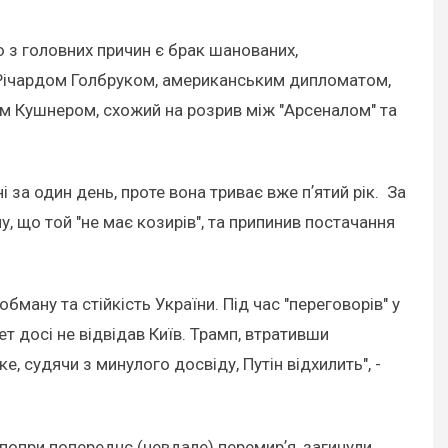
ю з головних причин є брак шанованих,
о, Річардом Голбруком, американським дипломатом,
ом Кушнером, схожий на розрив між "Арсеналом" та
за один день, проте вона триває вже пʼятий рік. За
 що той "не має козирів", та припинив постачання
ману та стійкість України. Під час "переговорів" у
т досі не відвідав Київ. Трамп, втративши
е, судячи з минулого досвіду, Путін відхилить", -
 попри попереднє (невдале) перемирʼя, загинули