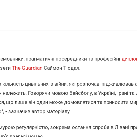
ремовники, прагматичні посередники та професійні
дипло
азети
The Guardian
Саймон Тісдал.
а кількість цивільних, а війни, які розпочав, підживлюва
 належить. Говорячи мовою бейсболу, в Україні, Ірані та Л
ся, що лише він один може домовлятися та приносити мир. 
, - зазначив автор матеріалу.
урою регулярністю, зокрема остання спроба в Лівані пров
рʼя взагалі немає.