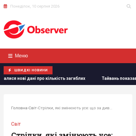
Понеділок, 10 серпня 2026
Меню
ШВИДКІ НОВИНИ
кількість загиблих
Тайвань показав під час військових на
Головна
›
Світ
›
Стрілки, які змінюють усе: що за дивний символ...
Світ
Стрілки, які змінюють усе: