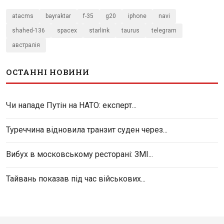
atacms
bayraktar
f-35
g20
iphone
navi
shahed-136
spacex
starlink
taurus
telegram
австралія
ОСТАННІ НОВИНИ
Чи нападе Путін на НАТО: експерт...
Туреччина відновила транзит суден через...
Вибух в московському ресторані: ЗМІ...
Тайвань показав під час військових...