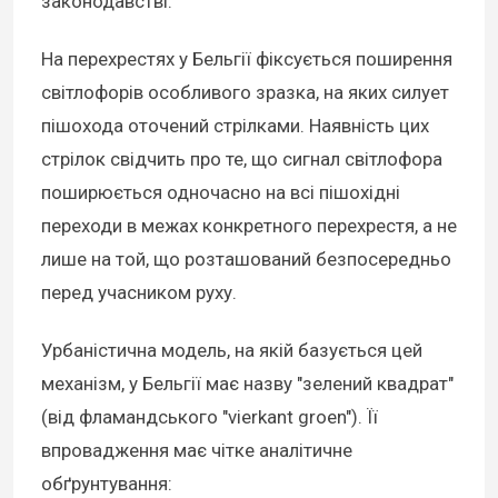
законодавстві.
На перехрестях у Бельгії фіксується поширення
світлофорів особливого зразка, на яких силует
пішохода оточений стрілками. Наявність цих
стрілок свідчить про те, що сигнал світлофора
поширюється одночасно на всі пішохідні
переходи в межах конкретного перехрестя, а не
лише на той, що розташований безпосередньо
перед учасником руху.
Урбаністична модель, на якій базується цей
механізм, у Бельгії має назву "зелений квадрат"
(від фламандського "vierkant groen"). Її
впровадження має чітке аналітичне
обґрунтування: