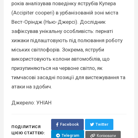
років аналізував поведінку яструбів Купера
(Accipiter cooperi) в урбанізованій зоні міста
Вест-Оріндж (Нью-Джерсі). Дослідник
зафіксував унікальну особливість: пернаті
хижаки підлаштовують під полювання роботу
міських світлофорів. Зокрема, яструби
використовують колони автомобілів, що
призупиняються на червоне світло, як
тимчасові засадні позиції для вистежування та
атаки на здобич.
Джерело: УНІАН
Facebook
Twitter
ПОДІЛИТИСЯ
ЦІЄЮ СТАТТЕЮ:
Telegram
Копіювати