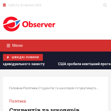
Субота, 8 серпня 2026
Меню
ШВИДКІ НОВИНИ
США зробили невтішний прогноз щодо експорту українськог
Головна
›
Політика
›
Студентів та школярів готуватимуть до оборони,...
Політика
Студентів та школярів