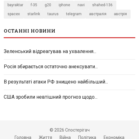
bayraktar
f-35
g20
iphone
navi
shahed-136
spacex
starlink
taurus
telegram
австралія
австрія
ОСТАННІ НОВИНИ
Зеленський відреагував на ухвалення...
Росія збирається остаточно анексувати...
В результаті атаки РФ знищено найбільший...
США зробили невтішний прогноз щодо...
© 2026 Спостерігач
Головна
Життя
Війна
Політика
Економіка