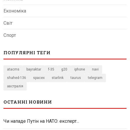
Економіка
Світ
Спорт
ПОПУЛЯРНІ ТЕГИ
atacms
bayraktar
f-35
g20
iphone
navi
shahed-136
spacex
starlink
taurus
telegram
австралія
ОСТАННІ НОВИНИ
Чи нападе Путін на НАТО: експерт...