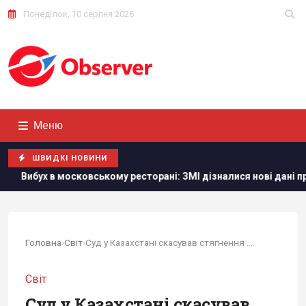
Понеділок, 10 серпня 2026
Меню
ШВИДКІ НОВИНИ
 московському ресторані: ЗМІ дізналися нові дані про кількість
Головна
›
Світ
›
Суд у Казахстані скасував стягнення $1,4...
Світ
Суд у Казахстані скасував