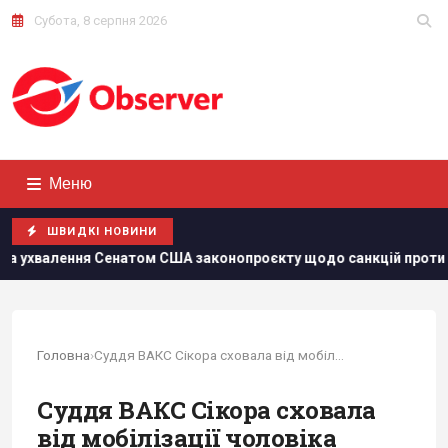
Субота, 8 серпня 2026
Меню
ШВИДКІ НОВИНИ
ня Сенатом США законопроєкту щодо санкцій проти РФ
Р
Головна
›
Суддя ВАКС Сікора сховала від мобілізації...
Суддя ВАКС Сікора сховала
від мобілізації чоловіка