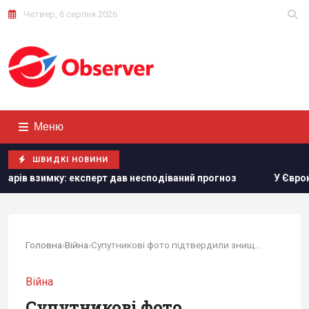
Четвер, 6 серпня 2026
Меню
ШВИДКІ НОВИНИ
ксперт дав несподіваний прогноз
У Єврокомісії відреагув
Головна
›
Війна
›
Супутникові фото підтвердили знищення бази ФСБ...
Війна
Супутникові фото