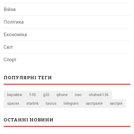
Війна
Політика
Економіка
Світ
Спорт
ПОПУЛЯРНІ ТЕГИ
bayraktar
f-35
g20
iphone
navi
shahed-136
spacex
starlink
taurus
telegram
австралія
австрія
ОСТАННІ НОВИНИ