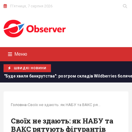
П'ятниця, 7 серпня 2026
Меню
ШВИДКІ НОВИНИ
я банкрутства": розгром складів Wildberries боляче бʼють по РФ,
Головна
›
Своїх не здають: як НАБУ та ВАКС рятують...
Своїх не здають: як НАБУ та
ВАКС рятують фігурантів