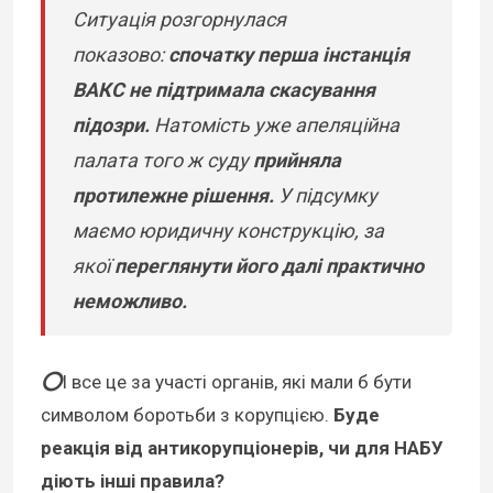
Ситуація розгорнулася
показово:
спочатку перша інстанція
ВАКС не підтримала скасування
підозри.
Натомість уже апеляційна
палата того ж суду
прийняла
протилежне рішення.
У підсумку
маємо юридичну конструкцію, за
якої
переглянути його далі практично
неможливо.
⭕️
І все це за участі органів, які мали б бути
символом боротьби з корупцією.
Буде
реакція від антикорупціонерів, чи для НАБУ
діють інші правила?