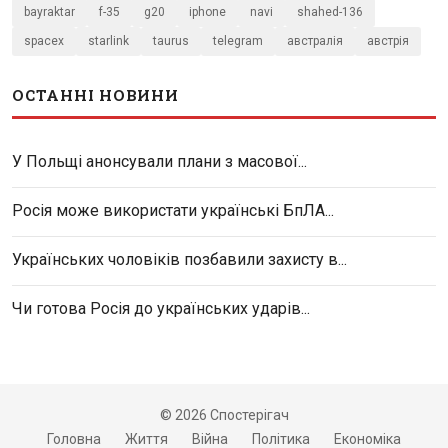
bayraktar
f-35
g20
iphone
navi
shahed-136
spacex
starlink
taurus
telegram
австралія
австрія
ОСТАННІ НОВИНИ
У Польщі анонсували плани з масової...
Росія може використати українські БпЛА...
Українських чоловіків позбавили захисту в...
Чи готова Росія до українських ударів...
© 2026 Спостерігач
Головна
Життя
Війна
Політика
Економіка