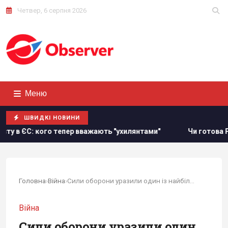
Четвер, 6 серпня 2026
Меню
ШВИДКІ НОВИНИ
пер вважають "ухилянтами"
Чи готова Росія до українськ
Головна
›
Війна
›
Сили оборони уразили один із найбільших НПЗ...
Війна
Сили оборони уразили один