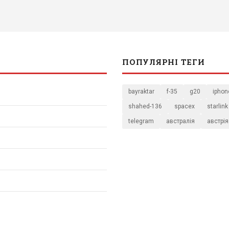
ПОПУЛЯРНІ ТЕГИ
bayraktar
f-35
g20
iphon
shahed-136
spacex
starlink
telegram
австралія
австрія