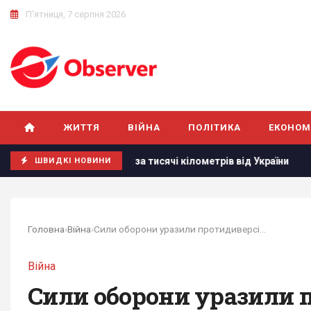
П'ятниця, 7 серпня 2026
ЖИТТЯ
ВІЙНА
ПОЛІТИКА
ЕКОНОМ
ованих за тисячі кілометрів від України
РЕБ не замінить
ШВИДКІ НОВИНИ
Головна
›
Війна
›
Сили оборони уразили протидиверсійний катер та...
Війна
Сили оборони уразили 