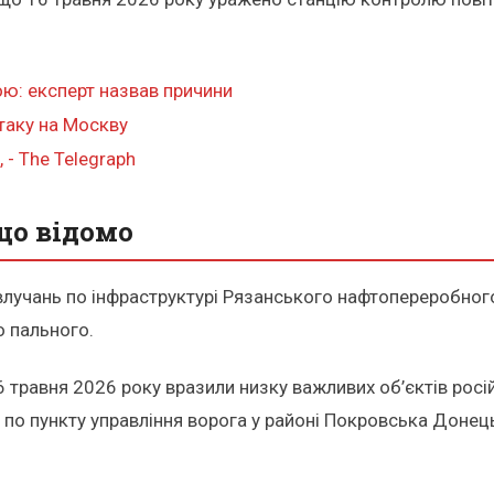
ю: експерт назвав причини
атаку на Москву
 - The Telegraph
 що відомо
 влучань по інфраструктурі Рязанського нафтопереробно
 пального.
6 травня 2026 року вразили низку важливих об’єктів росі
по пункту управління ворога у районі Покровська Донець