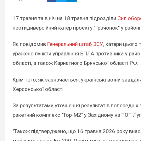
17 травня та в ніч на 18 травня підрозділи
Сил обор
протидиверсійний катер проєкту "Грачонок" у районі
Як повідомив
Генеральний штаб ЗСУ
, катери цього
уражено пункти управління БПЛА противника у райо
області, а також Карнатного Брянської області РФ.
Крім того, як зазначається, українські воїни завд
Херсонської області.
За результатами уточнення результатів попередніх 
ракетний комплекс "Тор-М2" у Західному на ТОТ Лу
"Також підтверджено, що 16 травня 2026 року внас
морської авіації Бе-200. Окрім того, підтверджено,