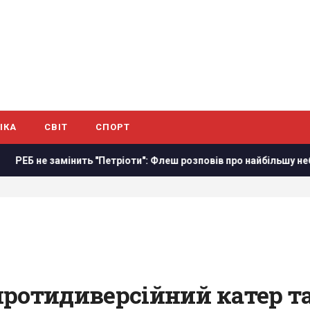
ІКА
СВІТ
СПОРТ
 "Петріоти": Флеш розповів про найбільшу небезпеку
Сена
протидиверсійний катер т