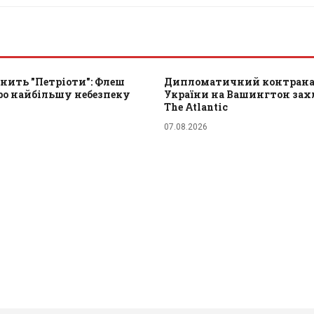
інить "Петріоти": Флеш
Дипломатичний контран
ро найбільшу небезпеку
України на Вашингтон зах
The Atlantic
07.08.2026