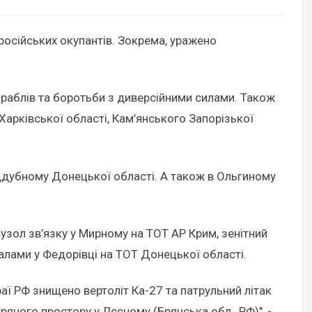
російських окупантів. Зокрема, уражено
ораблів та боротьби з диверсійними силами. Також
арківської області, Кам’янського Запорізької
іддубному Донецької області. А також в Ольгиному
узол зв’язку у Мирному на ТОТ АР Крим, зенітний
алами у Федорівці на ТОТ Донецької області.
ї РФ знищено вертоліт Ка-27 та патрульний літак
яного простору у Лєсному (Брянська обл., РФ)", -