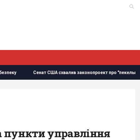
т США схвалив законопроект про "пекельні санкції" проти РФ
а пункти управління