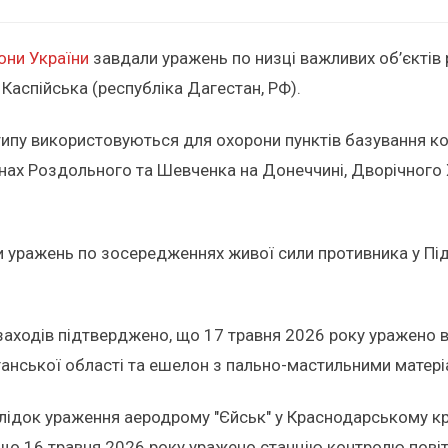
они України
завдали уражень по низці важливих об’єктів 
 Каспійська (республіка Дагестан, РФ).
 типу використовуються для охорони пунктів базування к
нах Роздольного та Шевченка на Донеччині, Дворічного Х
али уражень по зосередженнях живої сили противника у П
заходів підтверджено, що 17 травня 2026 року уражено в
ганської області та ешелон з пально-мастильними матері
лідок ураження аеродрому "Єйськ" у Краснодарському кра
 що 16 травня 2026 року уражено станцію контролю повітр