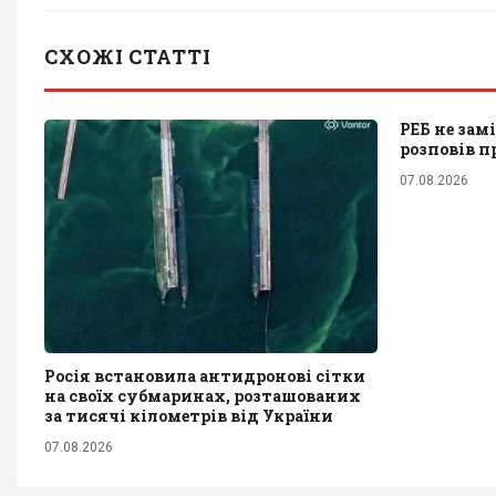
СХОЖІ СТАТТІ
РЕБ не зам
розповів п
07.08.2026
Росія встановила антидронові сітки
на своїх субмаринах, розташованих
за тисячі кілометрів від України
07.08.2026