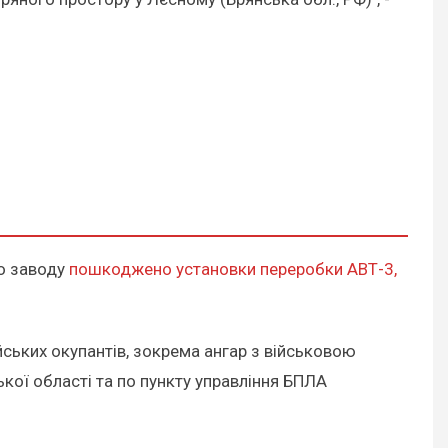
го заводу
пошкоджено установки переробки АВТ-3,
йських окупантів, зокрема ангар з військовою
кої області та по пункту управління БПЛА