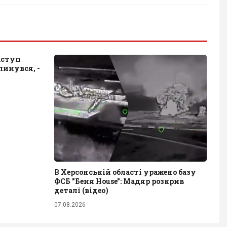
аступ
линувся, -
В Херсонській області уражено базу
ФСБ "Беня House": Мадяр розкрив
деталі (відео)
07.08.2026