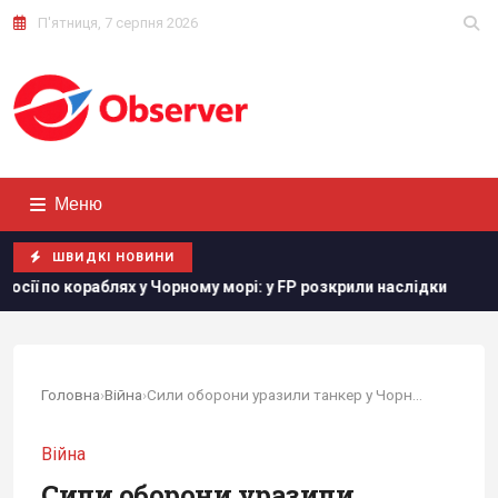
П'ятниця, 7 серпня 2026
Меню
ШВИДКІ НОВИНИ
 морі: у FP розкрили наслідки
В Генштабі ЗСУ повідомили
Головна
›
Війна
›
Сили оборони уразили танкер у Чорному морі та...
Війна
Сили оборони уразили