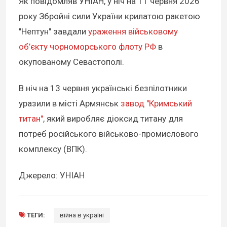
Як повідомляв УНІАН, у ніч на 11 червня 2026
року Збройні сили України крилатою ракетою
"Нептун" завдали
ураження військовому
об’єкту чорноморського флоту РФ
в
окупованому Севастополі.
В ніч на 13 червня українські безпілотники
уразили в місті Армянськ
завод "Кримський
титан"
, який виробляє діоксид титану для
потреб російського військово-промислового
комплексу (ВПК).
Джерело: УНІАН
ТЕГИ:
війна в україні