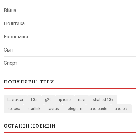
Війна
Політика
Економіка
Світ
Спорт
ПОПУЛЯРНІ ТЕГИ
bayraktar
f-35
g20
iphone
navi
shahed-136
spacex
starlink
taurus
telegram
австралія
австрія
ОСТАННІ НОВИНИ