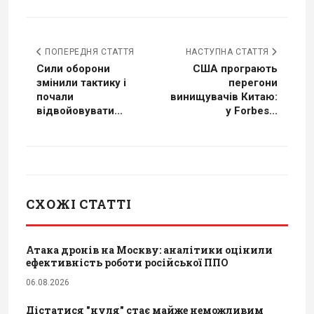
ПОПЕРЕДНЯ СТАТТЯ
НАСТУПНА СТАТТЯ
Сили оборони
США програють
змінили тактику і
перегони
почали
винищувачів Китаю:
відвойовувати...
у Forbes...
СХОЖІ СТАТТІ
Атака дронів на Москву: аналітики оцінили
ефективність роботи російської ППО
06.08.2026
Дістатися "нуля" стає майже неможливим