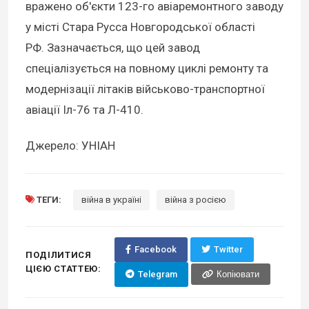
вражено об'єкти 123-го авіаремонтного заводу
у місті Стара Русса Новгородської області
РФ. Зазначається, що цей завод
спеціалізується на повному циклі ремонту та
модернізації літаків військово-транспортної
авіації Іл-76 та Л-410.
Джерело: УНІАН
ТЕГИ:
війна в україні
війна з росією
Facebook
Twitter
ПОДІЛИТИСЯ
ЦІЄЮ СТАТТЕЮ:
Telegram
Копіювати