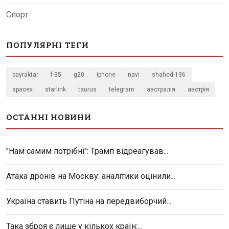
Спорт
ПОПУЛЯРНІ ТЕГИ
bayraktar
f-35
g20
iphone
navi
shahed-136
spacex
starlink
taurus
telegram
австралія
австрія
ОСТАННІ НОВИНИ
"Нам самим потрібні": Трамп відреагував...
Атака дронів на Москву: аналітики оцінили...
Україна ставить Путіна на передвиборчий...
Така зброя є лише у кількох країн:...