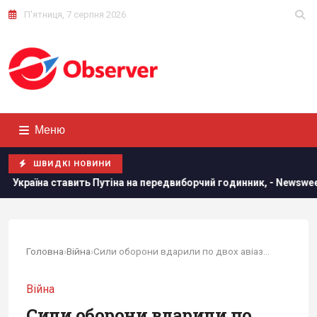
П'ятниця, 7 серпня 2026
Меню
ШВИДКІ НОВИНИ
 ставить Путіна на передвиборчий годинник, - Newsweek
Головна
›
Війна
›
Сили оборони вдарили по двох авіазаводах в...
Війна
Сили оборони вдарили по