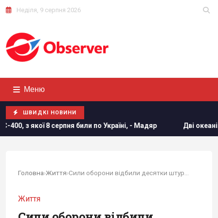
Неділя, 9 серпня 2026
Меню
ШВИДКІ НОВИНИ
по Україні, - Мадяр
Дві океанічні аномалії можуть вплину
Головна
›
Життя
›
Сили оборони відбили десятки штурмів і...
Життя
Сили оборони відбили