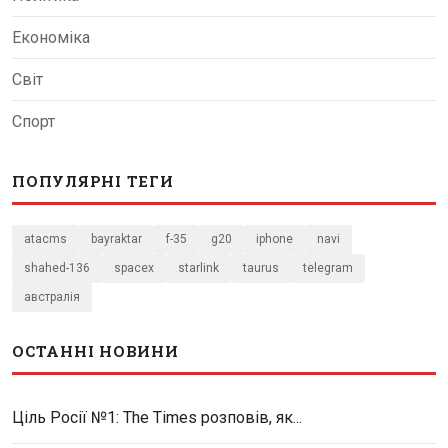
Економіка
Світ
Спорт
ПОПУЛЯРНІ ТЕГИ
atacms
bayraktar
f-35
g20
iphone
navi
shahed-136
spacex
starlink
taurus
telegram
австралія
ОСТАННІ НОВИНИ
Ціль Росії №1: The Times розповів, як...