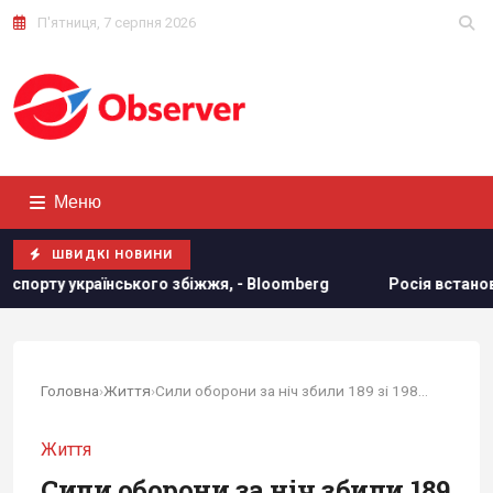
П'ятниця, 7 серпня 2026
Меню
ШВИДКІ НОВИНИ
о збіжжя, - Bloomberg
Росія встановила антидронові сітк
Головна
›
Життя
›
Сили оборони за ніч збили 189 зі 198 російських дронів
Життя
Сили оборони за ніч збили 189