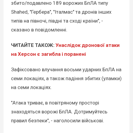
збито/подавлено 189 ворожих БпЛА типу
Shahed, "Гербера", "Італмас" та дронів інших
типів на півночі, півдні та сході країни", -
сказано в повідомленні.
ЧИТАЙТЕ ТАКОЖ:
Унаслідок дронової атаки
на Херсон є загибла і поранені
Зафіксовано влучання восьми ударних БпЛА на
семи локаціях, а також падіння збитих (уламки)
на семи локаціях.
"Атака триває, в повітряному просторі
знаходяться ворожі БпЛА. Дотримуйтесь
правил безпеки", - наголосили військові.