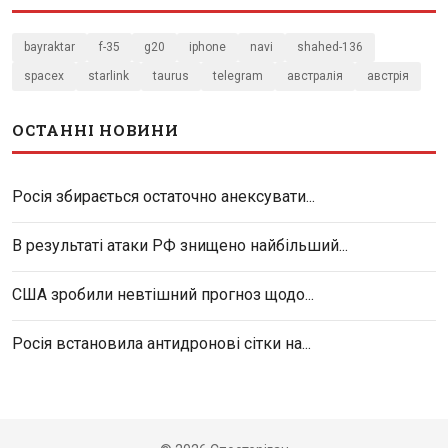
bayraktar
f-35
g20
iphone
navi
shahed-136
spacex
starlink
taurus
telegram
австралія
австрія
ОСТАННІ НОВИНИ
Росія збирається остаточно анексувати...
В результаті атаки РФ знищено найбільший...
США зробили невтішний прогноз щодо...
Росія встановила антидронові сітки на...