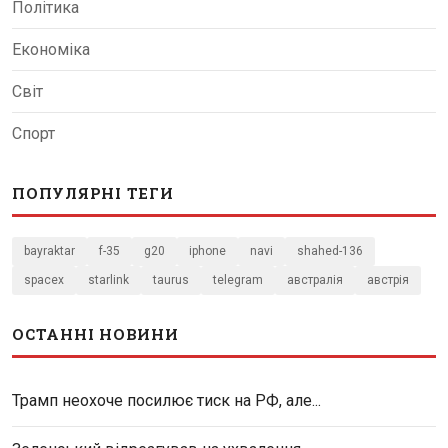
Політика
Економіка
Світ
Спорт
ПОПУЛЯРНІ ТЕГИ
bayraktar
f-35
g20
iphone
navi
shahed-136
spacex
starlink
taurus
telegram
австралія
австрія
ОСТАННІ НОВИНИ
Трамп неохоче посилює тиск на РФ, але...