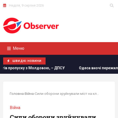
Неділя, 9 серпня 2026
Меню
ШВИДКІ НОВИНИ
– ДПСУ
Одеса вночі пережила наймасштабніший удар за в
Головна
›
Війна
›
Сили оборони зруйнували міст на ключовому...
Війна
Сили оборони зруйнували