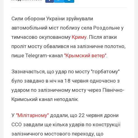
Сили оборони України зруйнували
автомобільний міст поблизу села Роздольне у
тимчасово окупованому
Криму
. Після атаки
проліт мосту обвалився на залізничне полотно,
пише Telegram-канал
"Крымский ветер"
.
Зазначається, що удар по мосту "горбатому"
було завдано в ніч на 18 червня одночасно з
ударом по залізничному мосту через Північно-
Кримський канал неподалік.
У
"Мілітарному"
додали, що 22 червня дрони
ССО завдали ще кілька ударів по конструкції
залізничного мостового переходу, що