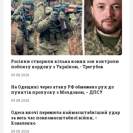
Росіяни створили кілька нових зон контролю
поблизу кордону з Україною, - Трегубов
09.08.2026
На Одещині через атаку РФ обмежено рух до
пунктів пропуску з Молдовою, – ДПСУ
09.08.2026
Одеса вночі пережила наймасштабніший удар
за весь час повномасштабної війни, –
Коваленко
09.08.2026