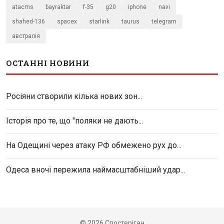
atacms
bayraktar
f-35
g20
iphone
navi
shahed-136
spacex
starlink
taurus
telegram
австралія
ОСТАННІ НОВИНИ
Росіяни створили кілька нових зон...
Історія про те, що "поляки не дають...
На Одещині через атаку РФ обмежено рух до...
Одеса вночі пережила наймасштабніший удар...
© 2026 Спостерігач