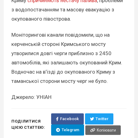
Криму
спричиняють нестачу палива
, проблеми
з водопостачанням та масову евакуацію з
окупованого півострова.
Моніторингові канали повідомили, що на
керченській стороні Кримського мосту
утворилися довгі черги приблизно з 2450
автомобілів, які залишають окупований Крим.
Водночас на в’їзді до окупованого Криму з
таманської сторони мосту черг не було.
Джерело: УНІАН
Facebook
Twitter
ПОДІЛИТИСЯ
ЦІЄЮ СТАТТЕЮ:
Telegram
Копіювати