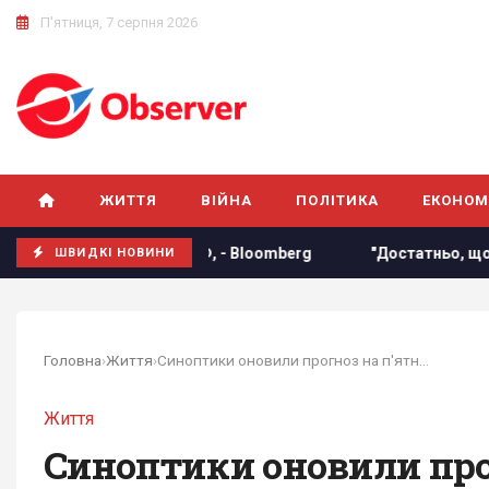
П'ятниця, 7 серпня 2026
ЖИТТЯ
ВІЙНА
ПОЛІТИКА
ЕКОНОМ
єм та РФ, - Bloomberg
"Достатньо, щоб вижити, а не пере
ШВИДКІ НОВИНИ
Головна
›
Життя
›
Синоптики оновили прогноз на п'ятницю
Життя
Синоптики оновили про