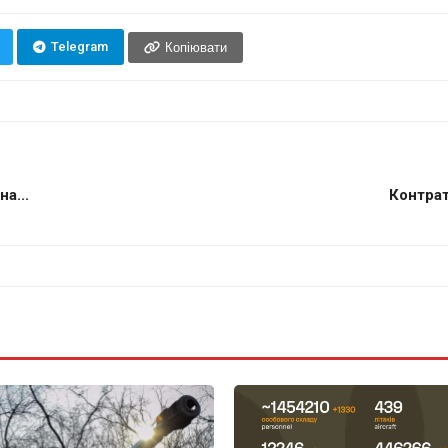
Telegram
Копіювати
а...
Контрат