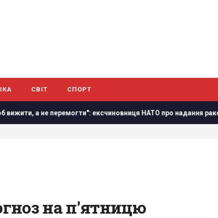
ІКА
СВІТ
СПОРТ
могти": ексчиновниця НАТО про надання ракет Україні
Як
гноз на п'ятницю