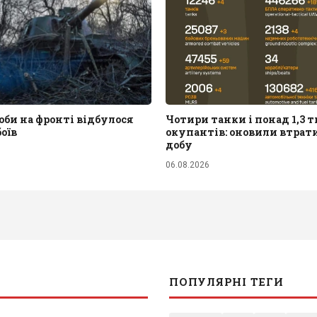
би на фронті відбулося
Чотири танки і понад 1,3 т
боїв
окупантів: оновили втрати
добу
06.08.2026
ПОПУЛЯРНІ ТЕГИ