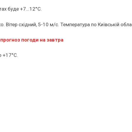
ах буде +7...12°С.
о. Вітер східний, 5-10 м/с. Температура по Київській обл
 прогноз погоди на завтра
о +17°С.