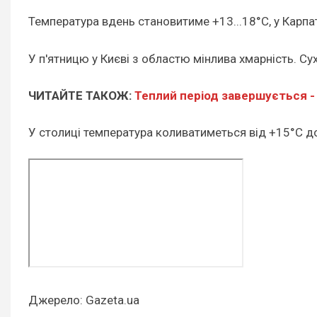
Температура вдень становитиме +13...18°С, у Карпат
У п'ятницю у Києві з областю мінлива хмарність. Сух
ЧИТАЙТЕ ТАКОЖ:
Теплий період завершується -
У столиці температура коливатиметься від +15°С д
Джерело: Gazeta.ua