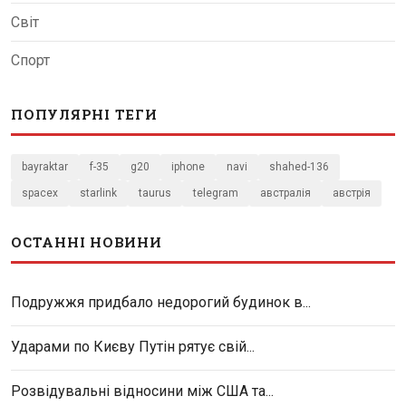
Світ
Спорт
ПОПУЛЯРНІ ТЕГИ
bayraktar
f-35
g20
iphone
navi
shahed-136
spacex
starlink
taurus
telegram
австралія
австрія
ОСТАННІ НОВИНИ
Подружжя придбало недорогий будинок в...
Ударами по Києву Путін рятує свій...
Розвідувальні відносини між США та...