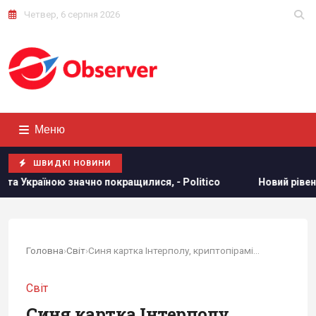
Четвер, 6 серпня 2026
Меню
ШВИДКІ НОВИНИ
лися, - Politico
Новий рівень ескалації: The Guardian пр
Головна
›
Світ
›
Синя картка Інтерполу, криптопіраміди та сотні...
Світ
Синя картка Інтерполу,