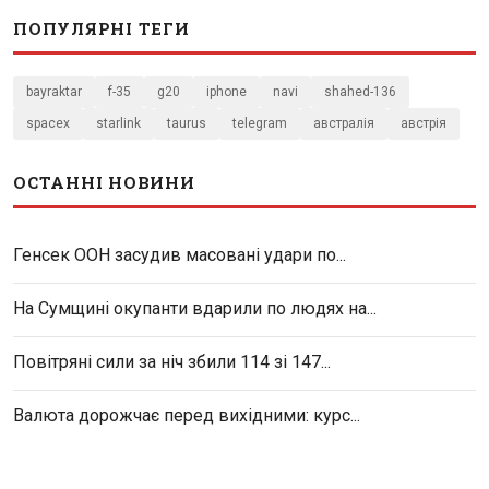
ПОПУЛЯРНІ ТЕГИ
bayraktar
f-35
g20
iphone
navi
shahed-136
spacex
starlink
taurus
telegram
австралія
австрія
ОСТАННІ НОВИНИ
Генсек ООН засудив масовані удари по...
На Сумщині окупанти вдарили по людях на...
Повітряні сили за ніч збили 114 зі 147...
Валюта дорожчає перед вихідними: курс...