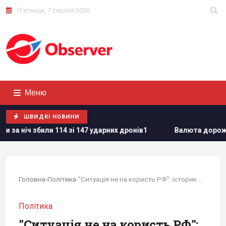
П'ятниця, 7 серпня 2026
Меню
ШВИДКІ НОВИНИ
114 зі 147 ударних дронів1
Валюта дорожчає перед вихідни
Головна
›
Політика
›
"Ситуація не на користь РФ": історик з США...
Політика
"Ситуація не на користь РФ":