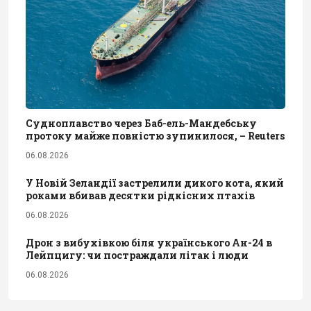
Судноплавство через Баб-ель-Мандебську
протоку майже повністю зупинилося, – Reuters
06.08.2026
У Новій Зеландії застрелили дикого кота, який
роками вбивав десятки рідкісних птахів
06.08.2026
Дрон з вибухівкою біля українського Ан-24 в
Лейпцигу: чи постраждали літак і люди
06.08.2026