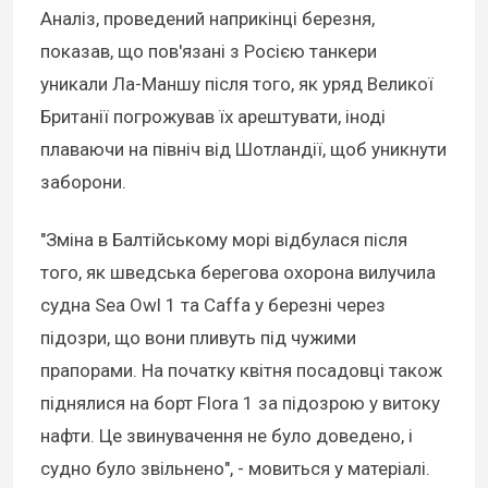
Аналіз, проведений наприкінці березня,
показав, що пов'язані з Росією танкери
уникали Ла-Маншу після того, як уряд Великої
Британії погрожував їх арештувати, іноді
плаваючи на північ від Шотландії, щоб уникнути
заборони.
"Зміна в Балтійському морі відбулася після
того, як шведська берегова охорона вилучила
судна Sea Owl 1 та Caffa у березні через
підозри, що вони пливуть під чужими
прапорами. На початку квітня посадовці також
піднялися на борт Flora 1 за підозрою у витоку
нафти. Це звинувачення не було доведено, і
судно було звільнено", - мовиться у матеріалі.