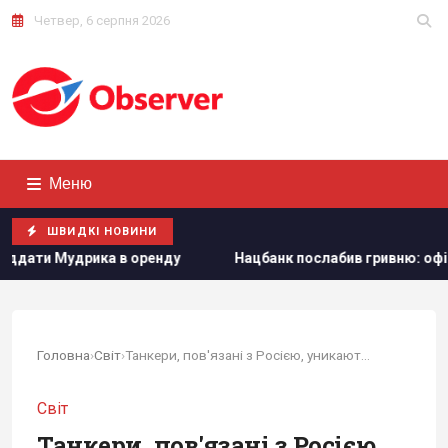
Четвер, 6 серпня 2026
Меню
ШВИДКІ НОВИНИ
Нацбанк послабив гривню: офіційний курс валют на п’ят
Головна
›
Світ
›
Танкери, пов'язані з Росією, уникають...
Світ
Танкери, пов'язані з Росією,