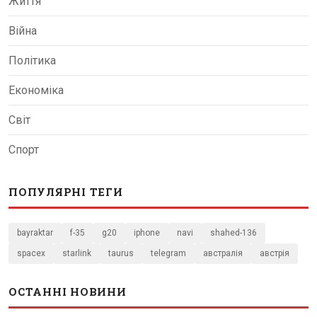
Життя
Війна
Політика
Економіка
Світ
Спорт
ПОПУЛЯРНІ ТЕГИ
bayraktar
f-35
g20
iphone
navi
shahed-136
spacex
starlink
taurus
telegram
австралія
австрія
ОСТАННІ НОВИНИ