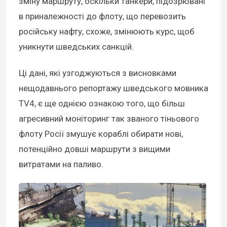
зміну маршруту, оскільки танкери, підозрювані
в приналежності до флоту, що перевозить
російську нафту, схоже, змінюють курс, щоб
уникнути шведських санкцій.
Ці дані, які узгоджуються з висновками
нещодавнього репортажу шведського мовника
TV4, є ще однією ознакою того, що більш
агресивний моніторинг так званого тіньового
флоту Росії змушує кораблі обирати нові,
потенційно довші маршрути з вищими
витратами на паливо.