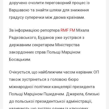
доручено очолити переговорний процес із
Варшавою та знайти шляхи для зниження
градусу суперечки між двома країнами.
За інформацією репортера
RMF FM
Міхала
Радковського, Буданов уже зустрівся з
державним секретарем Міністерства
закордонних справ Польщі Марціном
Босацьким.
Очікується, що найближчим часом керівник ОП
також зустрінеться з головою бюро
міжнародної політики канцелярії президента
Польщі Марціном Пшидачем. Джерела, близькі
до польської президентської адміністрації,
називають цю зустріч одним із ключових