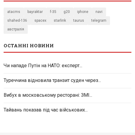
atacms
bayraktar
f-35
g20
iphone
navi
shahed-136
spacex
starlink
taurus
telegram
австралія
ОСТАННІ НОВИНИ
Чи нападе Путін на НАТО: експерт...
Туреччина відновила транзит суден через...
Вибух в московському ресторані: ЗМІ...
Тайвань показав під час військових...