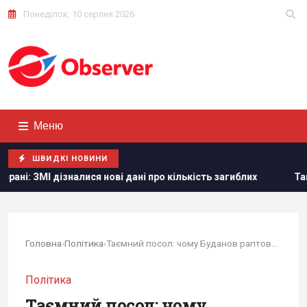
Понеділок, 10 серпня 2026
Меню
ШВИДКІ НОВИНИ
нові дані про кількість загиблих
Тайвань показав під час
Головна
›
Політика
›
Таємний посол: чому Буданов раптово прибув до...
Політика
Таємний посол: чому