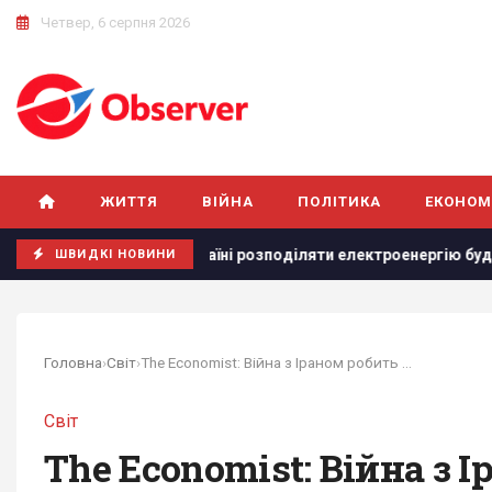
Четвер, 6 серпня 2026
ЖИТТЯ
ВІЙНА
ПОЛІТИКА
ЕКОНОМ
В Україні розподіляти електроенергію будуть по-новому: Шмига
ШВИДКІ НОВИНИ
Головна
›
Світ
›
The Economist: Війна з Іраном робить Трампа...
Світ
The Economist: Війна з