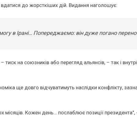
о вдатися до жорсткіших дій. Видання наголошує:
огу в Ірані… Попереджаємо: він дуже погано перено
 тиск на союзників або перегляд альянсів, – так і внутр
номіка ще довго відчуватимуть наслідки конфлікту, зазн
х місяців. Кожен день… послаблює позиції президента", 