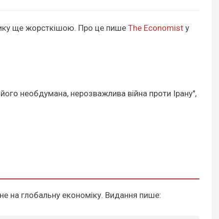
тику ще жорсткішою. Про це пише
The Economist
у
 його необдумана, нерозважлива війна проти Ірану",
сне на глобальну економіку. Видання пише: