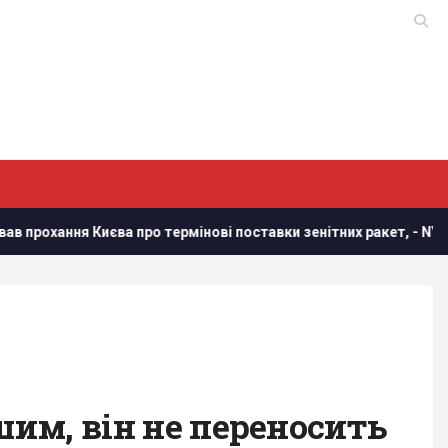
 термінові поставки зенітних ракет, - NYT
У Польщі анонс
шим, він не переносить