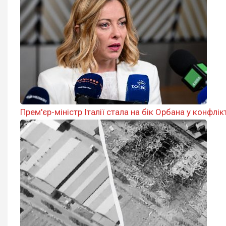
Прем'єр-міністр Італії стала на бік Орбана у конфлікт