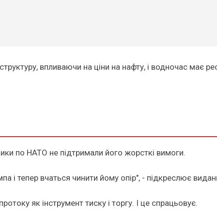
структуру, впливаючи на ціни на нафту, і водночас має р
ики по НАТО не підтримали його жорсткі вимоги.
па і тепер вчаться чинити йому опір", - підкреслює видан
отоку як інструмент тиску і торгу. І це спрацьовує.