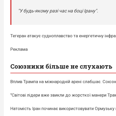
"У будь-якому разі час на боці Ірану".
Тегеран атакує судноплавство та енергетичну інфра
Реклама
Союзники більше не слухають
Вплив Трампа на міжнародній арені слабшає. Союзн
"Світові лідери вже звикли до жорсткої манери Трам
Натомість Іран починає використовувати Ормузьку пр