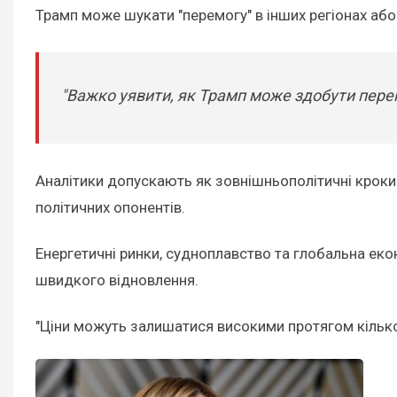
Трамп може шукати "перемогу" в інших регіонах аб
"Важко уявити, як Трамп може здобути перем
Аналітики допускають як зовнішньополітичні кроки –
політичних опонентів.
Енергетичні ринки, судноплавство та глобальна еко
швидкого відновлення.
"Ціни можуть залишатися високими протягом кілько