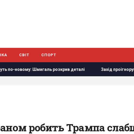
ІКА
СВІТ
СПОРТ
ль розкрив деталі
Захід проігнорував прохання Києва про
 Іраном робить Трампа слаб