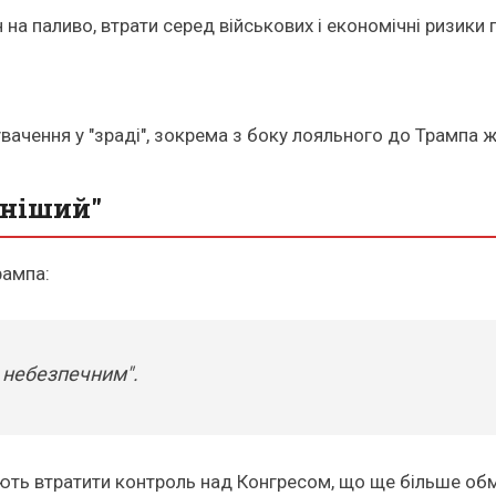
ін на паливо, втрати серед військових і економічні ризик
вачення у "зраді", зокрема з боку лояльного до Трампа 
чніший"
рампа:
 небезпечним".
ують втратити контроль над Конгресом, що ще більше обм