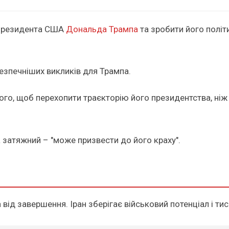
ї президента США
Дональда Трампа
та зробити його полі
езпечніших викликів для Трампа.
того, щоб перехопити траєкторію його президентства, ніж
а затяжний – "може призвести до його краху".
 від завершення. Іран зберігає військовий потенціал і ти