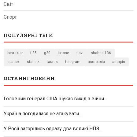
Світ
Спорт
ПОПУЛЯРНІ ТЕГИ
bayraktar
f-35
g20
iphone
navi
shahed-136
spacex
starlink
taurus
telegram
австралія
австрія
ОСТАННІ НОВИНИ
Головний генерал США шукає вихід з війни...
Україна погодилася не атакувати...
У Росії загорілись одразу два великі НПЗ...