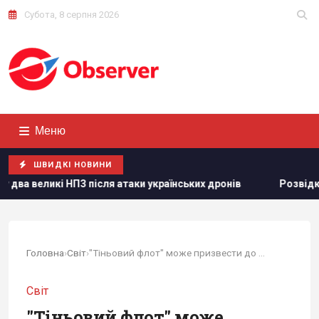
Субота, 8 серпня 2026
Меню
ШВИДКІ НОВИНИ
після атаки українських дронів
Розвідка США пов’язує з 
Головна
›
Світ
›
"Тіньовий флот" може призвести до екологічної...
Світ
"Тіньовий флот" може