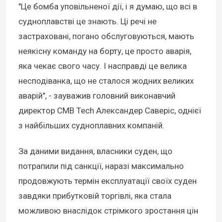
"Це бомба уповільненої дії, і я думаю, що всі в
судноплавстві це знають. Ці речі не
застраховані, погано обслуговуються, мають
неякісну команду на борту, це просто аварія,
яка чекає свого часу. І насправді це велика
несподіванка, що не сталося жодних великих
аварій", - зауважив головний виконавчий
директор CMB Tech Александер Саверіс, однієї
з найбільших судноплавних компаній.
За даними видання, власники суден, що
потрапили під санкції, наразі максимально
продовжують термін експлуатації своїх суден
завдяки прибутковій торгівлі, яка стала
можливою внаслідок стрімкого зростання цін