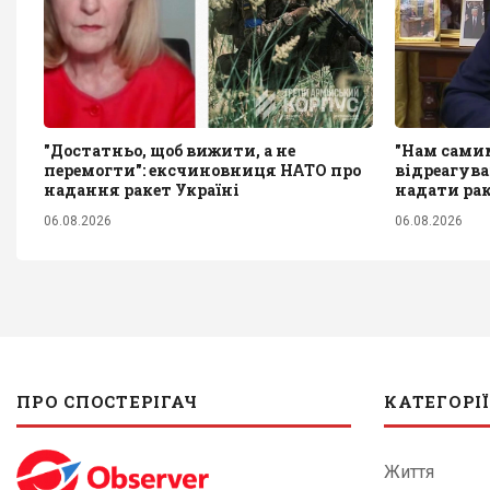
"Достатньо, щоб вижити, а не
"Нам самим
перемогти": ексчиновниця НАТО про
відреагува
надання ракет Україні
надати рак
06.08.2026
06.08.2026
ПРО СПОСТЕРІГАЧ
КАТЕГОРІЇ
Життя