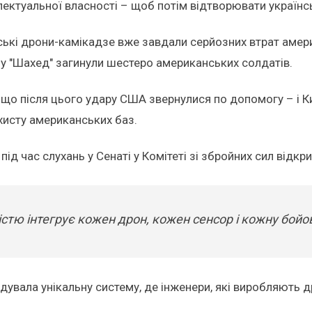
лектуальної власності – щоб потім відтворювати українсь
анські дрони-камікадзе вже завдали серйозних втрат аме
ипу "Шахед" загинули шестеро американських солдатів.
 що після цього удару США звернулися по допомогу – і К
хисту американських баз.
д час слухань у Сенаті у Комітеті зі збройних сил відкри
істю інтегрує кожен дрон, кожен сенсор і кожну бойо
ибудувала унікальну систему, де інженери, які виробляють