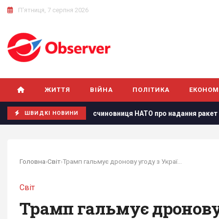
П'ятниця, 7 серпня 2026
ЖИТТЯ
ВІЙНА
ПОЛІТИКА
ЕКОНОМ
еремогти": ексчиновниця НАТО про надання ракет Україні
ШВИДКІ НОВИНИ
Головна
›
Світ
›
Трамп гальмує дронову угоду з Україною:...
Світ
Трамп гальмує дронову