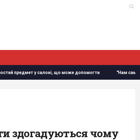
ет у салоні, що може допомогти
"Нам самим потрібні": Т
рти здогадуються чому