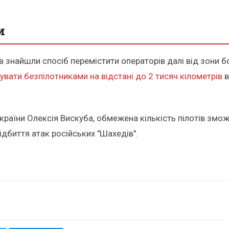
и
 знайшли спосіб перемістити операторів далі від зони бой
увати безпілотниками на відстані до 2 тисяч кілометрів
в
країни Олексія Вискуба, обмежена кількість пілотів змо
ідбиття атак російських "Шахедів".