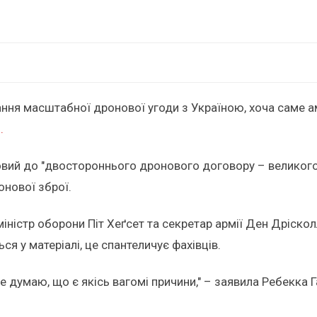
ння масштабної дронової угоди з Україною, хоча саме аме
.
отовий до "двостороннього дронового договору – великог
онової зброї.
іністр оборони Піт Хеґсет та секретар армії Ден Дріскол
я у матеріалі, це спантеличує фахівців.
 думаю, що є якісь вагомі причини," – заявила Ребекка Г