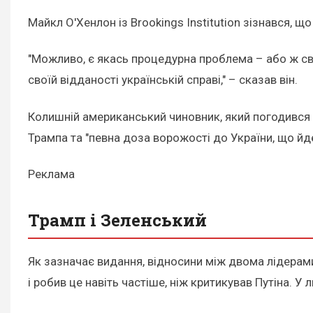
Майкл О'Хенлон із Brookings Institution зізнався, 
"Можливо, є якась процедурна проблема – або ж св
своїй відданості українській справі," – сказав він.
Колишній американський чиновник, який погодився г
Трампа та "певна доза ворожості до України, що йде
Реклама
Трамп і Зеленський
Як зазначає видання, відносини між двома лідер
і робив це навіть частіше, ніж критикував Путіна. 