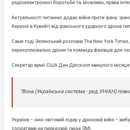
радіоелектронної боротьби та, можливо, права інте
Актуальності питанню додає війна проти Ірану: ір
березні в Кувейті від іранського ударного дрона т
Саме тоді Зеленський розповів The New York Times,
перехоплювальні дрони та команду фахівців для за
Секретар армії США Ден Дрісколл минулого місяця пі
"Вона (Українська система - ред.УНІАН) повн
Україна – нині світовий лідер у дроновій війні – в
солдатами на передовій, пише ЗМІ.