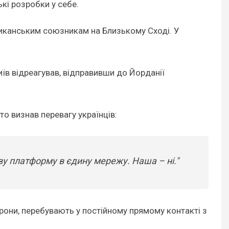
кі розробки у себе.
риканським союзникам на Близькому Сході. У
иїв відреагував, відправивши до Йорданії
то визнав перевагу українців:
ву платформу в єдину мережу. Наша – ні."
 дрони, перебувають у постійному прямому контакті з