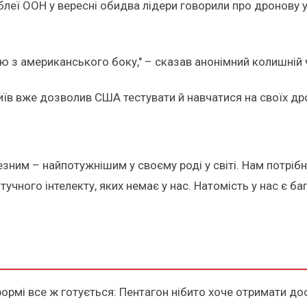
мблеї ООН у вересні обидва лідери говорили про дронову 
ію з американського боку," – сказав анонімний колишній
иїв вже дозволив США тестувати й навчатися на своїх др
зним – найпотужнішим у своєму роді у світі. Нам потрібн
учного інтелекту, яких немає у нас. Натомість у нас є ба
формі все ж готується: Пентагон нібито хоче отримати до