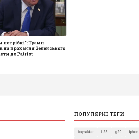
 потрібні": Трамп
в на прохання Зеленського
ети до Patriot
ПОПУЛЯРНІ ТЕГИ
bayraktar
f-35
g20
iphon