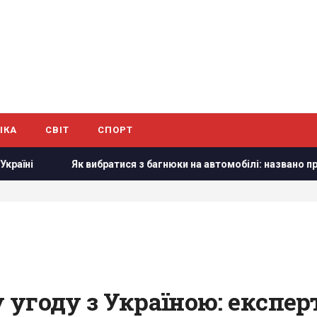
ІКА
СВІТ
СПОРТ
Як вибратися з багнюки на автомобілі: названо простий предм
 угоду з Україною: експе