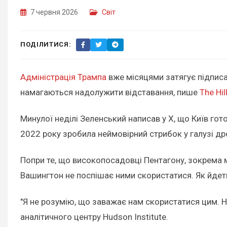
7 червня 2026
Світ
ПОДІЛИТИСЯ:
Адміністрація Трампа
вже місяцями затягує підписа
намагаються надолужити відставання, пише
The Hill
Минулої неділі Зеленський написав у X, що Київ г
2022 року зробила неймовірний стрибок у галузі др
Попри те, що високопосадовці Пентагону, зокрема м
Вашингтон не поспішає ними скористатися. Як йдетьс
"Я не розумію, що заважає нам скористатися цим. Не
аналітичного центру Hudson Institute.