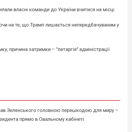
илали власні команди до України вчитися на місці.
аючи на те, що Трамп лишається непередбачуваним у
у, причина затримки – "летаргія" адміністрації
ивав Зеленського головною перешкодою для миру –
езидента прямо в Овальному кабінеті.