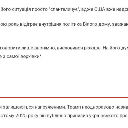
що його ситуація просто "спантеличує", адже США вже надс
ою роль відіграє внутрішня політика Білого дому, зваж
оворити лише анонімно, висловився різкіше. На його думк
 з самої верхівки".
ами залишаються напруженими. Трамп неодноразово наз
У лютому 2025 року він публічно принизив українського пр