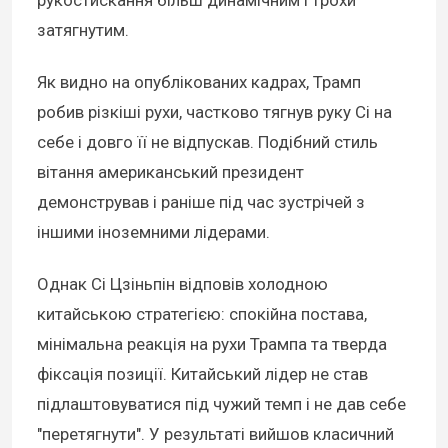
рукостискання більш динамічним і трохи
затягнутим.
Як видно на опублікованих кадрах, Трамп
робив різкіші рухи, частково тягнув руку Сі на
себе і довго її не відпускав. Подібний стиль
вітання американський президент
демонстрував і раніше під час зустрічей з
іншими іноземними лідерами.
Однак Сі Цзіньпін відповів холодною
китайською стратегією: спокійна постава,
мінімальна реакція на рухи Трампа та тверда
фіксація позиції. Китайський лідер не став
підлаштовуватися під чужий темп і не дав себе
"перетягнути". У результаті вийшов класичний