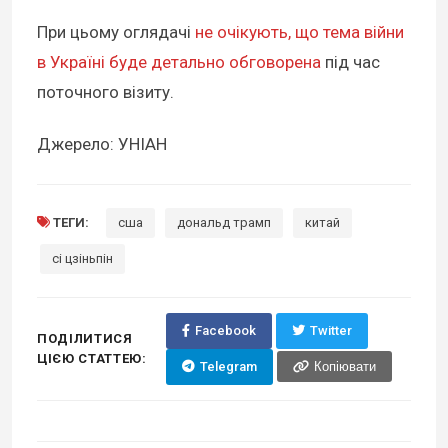
При цьому оглядачі
не очікують, що тема війни
в Україні буде детально обговорена
під час
поточного візиту.
Джерело: УНІАН
ТЕГИ:
сша
дональд трамп
китай
сі цзіньпін
Facebook
Twitter
ПОДІЛИТИСЯ
ЦІЄЮ СТАТТЕЮ:
Telegram
Копіювати