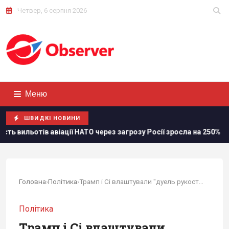
Четвер, 6 серпня 2026
Меню
ШВИДКІ НОВИНИ
ції НАТО через загрозу Росії зросла на 250%
Стефанішиній
Головна
›
Політика
›
Трамп і Сі влаштували "дуель рукостискання" (відео)
Політика
Трамп і Сі влаштували