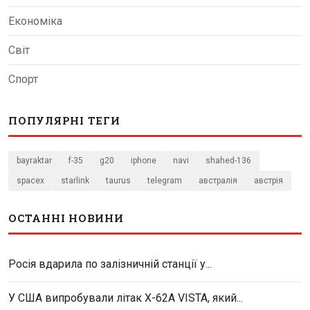
Економіка
Світ
Спорт
ПОПУЛЯРНІ ТЕГИ
bayraktar
f-35
g20
iphone
navi
shahed-136
spacex
starlink
taurus
telegram
австралія
австрія
ОСТАННІ НОВИНИ
Росія вдарила по залізничній станції у...
У США випробували літак X-62A VISTA, який...