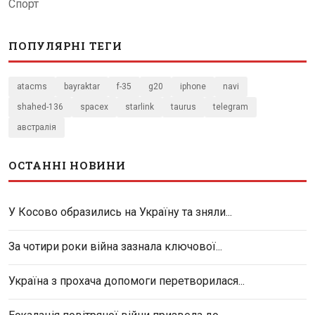
Спорт
ПОПУЛЯРНІ ТЕГИ
atacms
bayraktar
f-35
g20
iphone
navi
shahed-136
spacex
starlink
taurus
telegram
австралія
ОСТАННІ НОВИНИ
У Косово образились на Україну та зняли...
За чотири роки війна зазнала ключової...
Україна з прохача допомоги перетворилася...