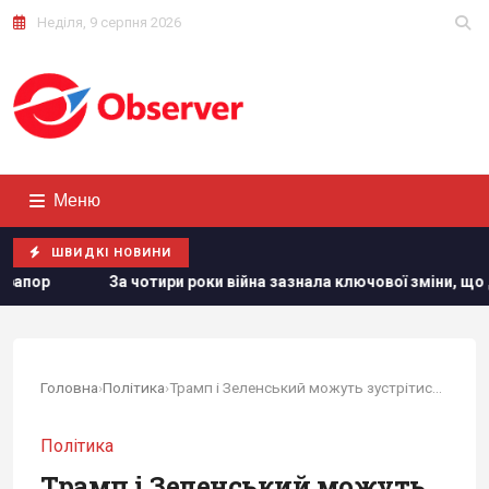
Неділя, 9 серпня 2026
Меню
ШВИДКІ НОВИНИ
ки війна зазнала ключової зміни, що дуже не подобається Путін
Головна
›
Політика
›
Трамп і Зеленський можуть зустрітись на...
Політика
Трамп і Зеленський можуть