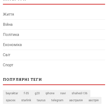
Життя
Війна
Політика
Економіка
Світ
Спорт
ПОПУЛЯРНІ ТЕГИ
bayraktar
f-35
g20
iphone
navi
shahed-136
spacex
starlink
taurus
telegram
австралія
австрія