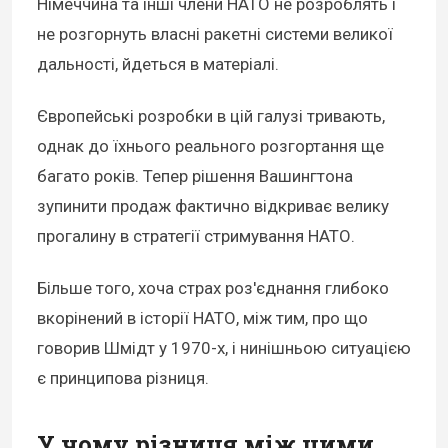
Німеччина та інші члени НАТО не розроблять і
не розгорнуть власні ракетні системи великої
дальності, йдеться в матеріалі.
Європейські розробки в цій галузі тривають,
однак до їхнього реального розгортання ще
багато років. Тепер рішення Вашингтона
зупинити продаж фактично відкриває велику
прогалину в стратегії стримування НАТО.
Більше того, хоча страх роз'єднання глибоко
вкорінений в історії НАТО, між тим, про що
говорив Шмідт у 1970-х, і нинішньою ситуацією
є принципова різниця.
У чому різниця між цими