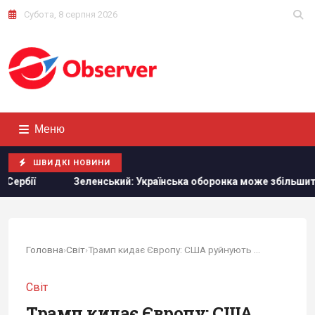
Субота, 8 серпня 2026
Меню
ШВИДКІ НОВИНИ
Українська оборонка може збільшити виробництво вдвічі, але є
Головна
›
Світ
›
Трамп кидає Європу: США руйнують систему...
Світ
Трамп кидає Європу: США