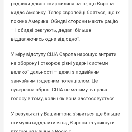
радники давно скаржилися на те, що Європа
кидає Америку. Тепер європейці бояться, що їх
покине Америка. Обидві сторони мають рацію
– і обидві реагують, дедалі більше
віддаляючись одна від одної.
У міру відступу США Європа нарощує витрати
на оборону і створює різні ударні системи
великої дальності – деякі з подвійним
звичайним і ядерним потенціалом. Це
суверенна зброя. США не матимуть права
голосу в тому, коли і як вона застосовується.
У результаті у Вашингтона з’явиться ще більше
стимулів віддалитися від Європи та уникнути
втягнення у війну з Росією.