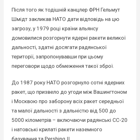
Після того як тодішній канцлер ФРН Гельмут
Шмідт закликав НАТО дати відповідь на цю
загрозу, у 1979 році країни альянсу
домовилися розгорнути ядерні ракети великої
дальності, здатні досягати радянської
території, запропонувавши при цьому
переговори щодо обмеження такої зброї.
До 1987 року НАТО розгорнуло сотні ядерних
ракет, що призвело до угоди між Вашингтоном
і Москвою про заборону всіх ракет середньої
та малої дальності з дальністю від 500 до
5000 кілометрів – включаючи радянські СС-20
і натовські крилаті ракети наземного
базування та Pershing II.