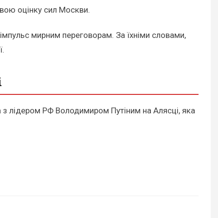
свою оцінку сил Москви.
 імпульс мирним переговорам. За їхніми словами,
ї.
і
 з лідером РФ Володимиром Путіним на Алясці, яка