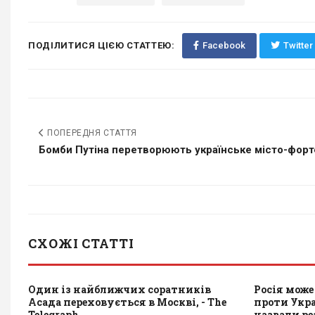
ПОДІЛИТИСЯ ЦІЄЮ СТАТТЕЮ:
Facebook
Twitter
ПОПЕРЕДНЯ СТАТТЯ
Бомби Путіна перетворюють українське місто-форте
СХОЖІ СТАТТІ
Один із найближчих соратників
Росія може
Асада переховується в Москві, - The
проти Укр
Telegraph
назвали р