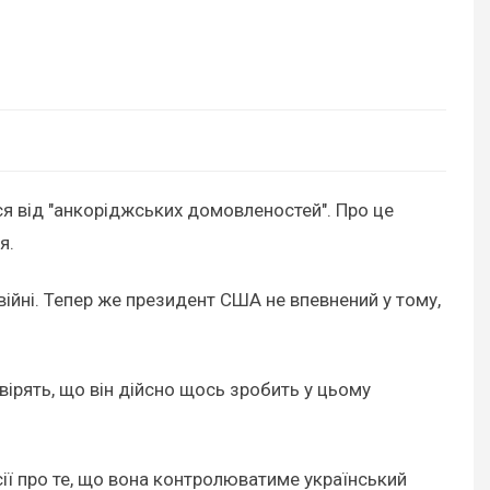
я від "анкоріджських домовленостей". Про це
я.
війні. Тепер же президент США не впевнений у тому,
 вірять, що він дійсно щось зробить у цьому
ії про те, що вона контролюватиме український