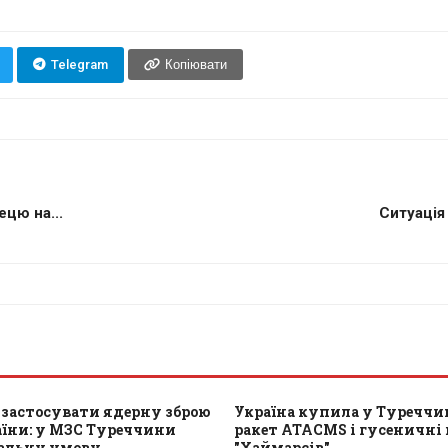
Telegram
Копіювати
цю на...
Ситуація
 застосувати ядерну зброю
Україна купила у Туреччи
аїни: у МЗС Туреччини
ракет ATACMS і гусеничні в
еальну умову
"Хаймарсів"