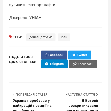
зупинить експорт нафти.
Джерело: УНІАН
ТЕГИ:
дональд трамп
іран
Facebook
Twitter
ПОДІЛИТИСЯ
ЦІЄЮ СТАТТЕЮ:
Telegram
Копіювати
ПОПЕРЕДНЯ СТАТТЯ
НАСТУПНА СТАТТЯ
Україна перебуває у
В Естонії
найкращій позиції на
розкритикували
полі бою за...
свого президента