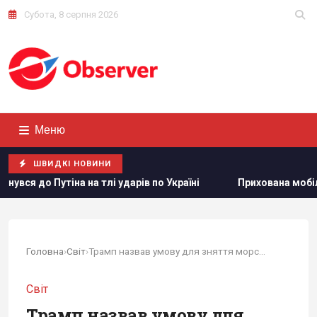
Субота, 8 серпня 2026
Меню
ШВИДКІ НОВИНИ
і ударів по Україні
Прихована мобілізація й маніпуляції
Головна
›
Світ
›
Трамп назвав умову для зняття морської блокади Ірану
Світ
Трамп назвав умову для