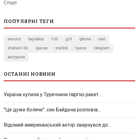
Спорт
ПОПУЛЯРНІ ТЕГИ
atacms
bayraktar
f-35
g20
iphone
navi
shahed-136
spacex
starlink
taurus
telegram
австралія
ОСТАННІ НОВИНИ
Україна купила у Туреччини партію ракет...
"Це дуже боляче": син Байдена розповів...
Відомий американський актор звернувся до...