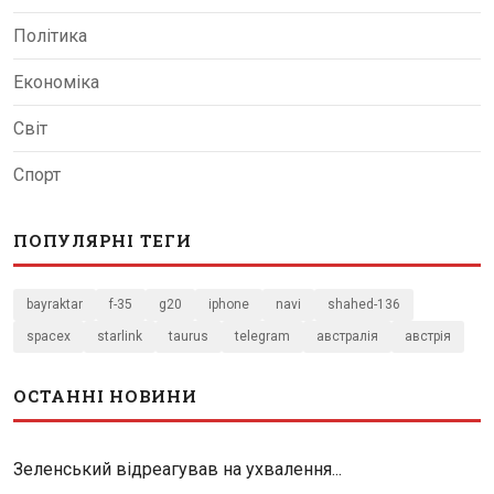
Політика
Економіка
Світ
Спорт
ПОПУЛЯРНІ ТЕГИ
bayraktar
f-35
g20
iphone
navi
shahed-136
spacex
starlink
taurus
telegram
австралія
австрія
ОСТАННІ НОВИНИ
Зеленський відреагував на ухвалення...