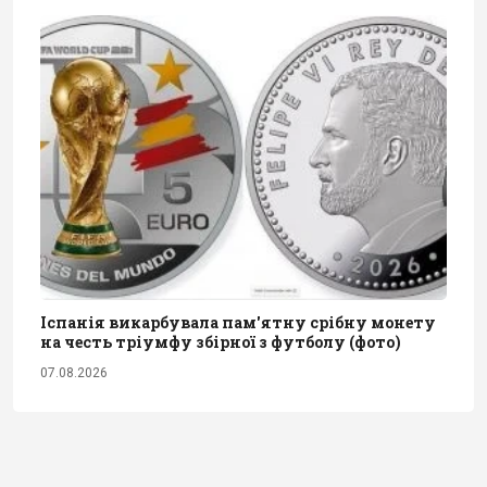
Іспанія викарбувала пам'ятну срібну монету
на честь тріумфу збірної з футболу (фото)
07.08.2026