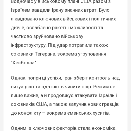
Водночас у військовому плані США разом з
Ізраїлем завдали Ірану значних втрат. Було
ліквідовано ключових військових і політичних
діячів, ослаблено ракетні можливості та
частково зруйновано військову
інфраструктуру. Під удар потрапили також
союзники Тегерана, зокрема угруповання
"Хезболла".
Однак, попри ці успіхи, Іран зберіг контроль над
ситуацією та здатність чинити опір. Режим не
лише вижив, а й продовжує атакувати Ізраїль і
союзників США, а також залучив нових гравців
до конфлікту – зокрема єменських хуситів.
Одним із ключових факторів стала економіка.