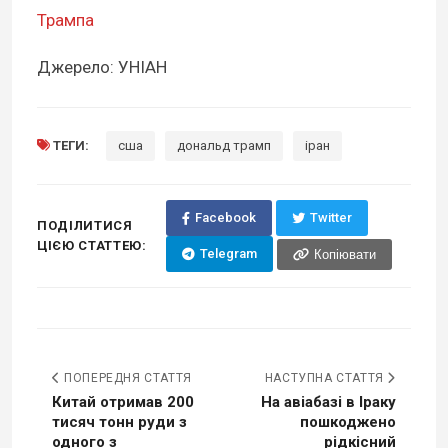
Трампа
Джерело: УНІАН
ТЕГИ:
сша
дональд трамп
іран
Facebook
Twitter
ПОДІЛИТИСЯ
ЦІЄЮ СТАТТЕЮ:
Telegram
Копіювати
ПОПЕРЕДНЯ СТАТТЯ
НАСТУПНА СТАТТЯ
Китай отримав 200
На авіабазі в Іраку
тисяч тонн руди з
пошкоджено
одного з
рідкісний