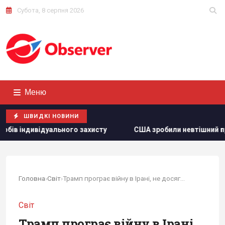
Субота, 8 серпня 2026
Меню
ШВИДКІ НОВИНИ
сту
США зробили невтішний прогноз щодо експорту укра
Головна
›
Світ
›
Трамп програє війну в Ірані, не досягнувши...
Світ
Трамп програє війну в Ірані,