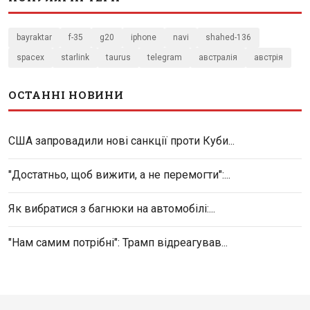
bayraktar
f-35
g20
iphone
navi
shahed-136
spacex
starlink
taurus
telegram
австралія
австрія
ОСТАННІ НОВИНИ
США запровадили нові санкції проти Куби...
"Достатньо, щоб вижити, а не перемогти":...
Як вибратися з багнюки на автомобілі:...
"Нам самим потрібні": Трамп відреагував...