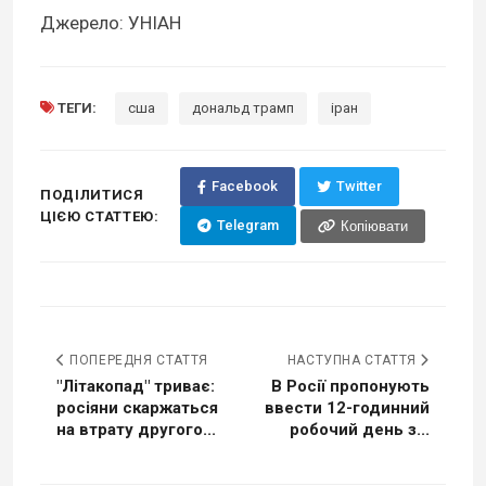
Джерело: УНІАН
ТЕГИ:
сша
дональд трамп
іран
Facebook
Twitter
ПОДІЛИТИСЯ
ЦІЄЮ СТАТТЕЮ:
Telegram
Копіювати
ПОПЕРЕДНЯ СТАТТЯ
НАСТУПНА СТАТТЯ
"Літакопад" триває:
В Росії пропонують
росіяни скаржаться
ввести 12-годинний
на втрату другого...
робочий день з...