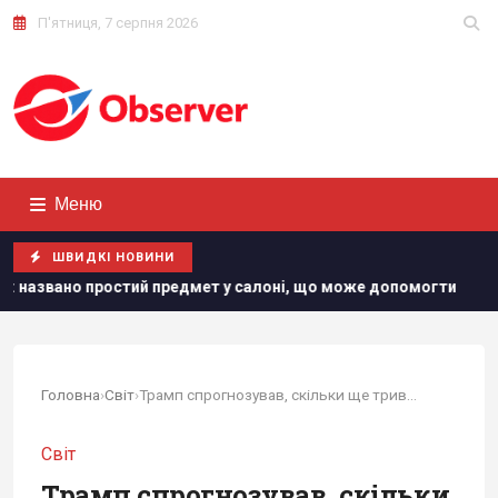
П'ятниця, 7 серпня 2026
Меню
ШВИДКІ НОВИНИ
предмет у салоні, що може допомогти
"Нам самим потрібні
Головна
›
Світ
›
Трамп спрогнозував, скільки ще триватиме війна...
Світ
Трамп спрогнозував, скільки