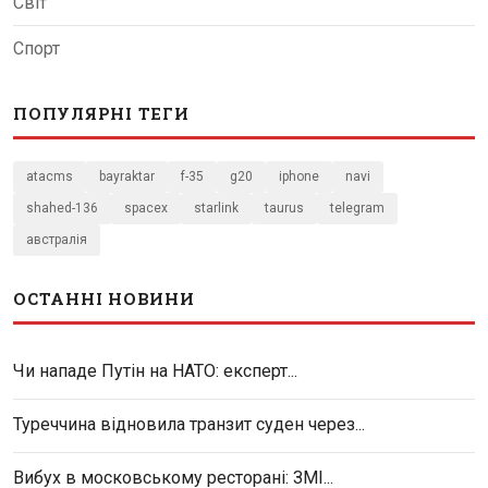
Світ
Спорт
ПОПУЛЯРНІ ТЕГИ
atacms
bayraktar
f-35
g20
iphone
navi
shahed-136
spacex
starlink
taurus
telegram
австралія
ОСТАННІ НОВИНИ
Чи нападе Путін на НАТО: експерт...
Туреччина відновила транзит суден через...
Вибух в московському ресторані: ЗМІ...