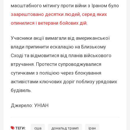
масштабного мітингу проти війни з Іраном було
заарештовано десятки людей, серед яких
опинилися і ветерани бойових дій
.
Учасники акції вимагали від американської
влади припинити ескалацію на Близькому
Сході та відмовитися від планів військового
втручання. Протести супроводжувалися
сутичками з поліцією через блокування
активістами ключових доріг поблизу урядових
будівель.
Джерело: УНІАН
ТЕГИ:
сша
дональд трамп
іран