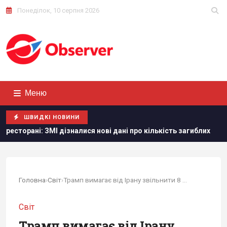
Понеділок, 10 серпня 2026
Меню
ШВИДКІ НОВИНИ
зналися нові дані про кількість загиблих
Тайвань показав
Головна
›
Світ
›
Трамп вимагає від Ірану звільнити 8 жінок,...
Світ
Трамп вимагає від Ірану