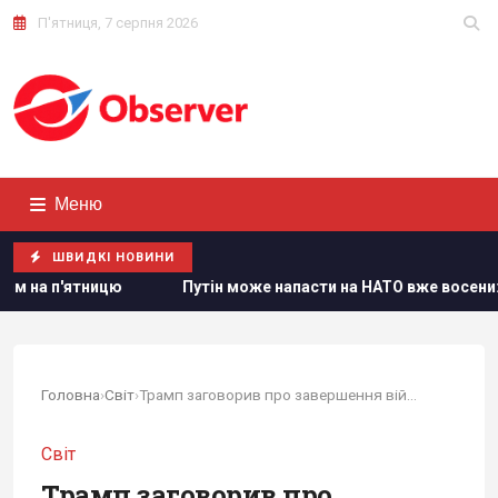
П'ятниця, 7 серпня 2026
Меню
ШВИДКІ НОВИНИ
н може напасти на НАТО вже восени: розвідка США опублікувала
Головна
›
Світ
›
Трамп заговорив про завершення війни з Іраном,...
Світ
Трамп заговорив про