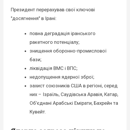
Президент перерахував свої ключові
"досягнення" в Ірані:
повна деградація іранського
ракетного потенціалу;
знищення оборонно-промислової
бази;
ліквідація ВМС і ВПС;
недопущення ядерної зброї;
захист союзників США в регіоні, серед
них – Ізраїль, Саудівська Аравія, Катар,
Об’єднані Арабські Емірати, Бахрейн та
Кувейт.