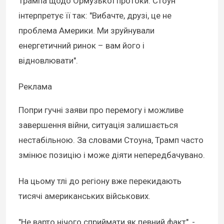
Трампа щодо Ормузької протоки. Стоун
інтерпретує її так: "Вибачте, друзі, це не
проблема Америки. Ми зруйнували
енергетичний ринок – вам його і
відновлювати".
Реклама
Попри гучні заяви про перемогу і можливе
завершення війни, ситуація залишається
нестабільною. За словами Стоуна, Трамп часто
змінює позицію і може діяти непередбачувано.
На цьому тлі до регіону вже перекидають
тисячі американських військових.
"Не варто нічого сприймати як певний факт", -