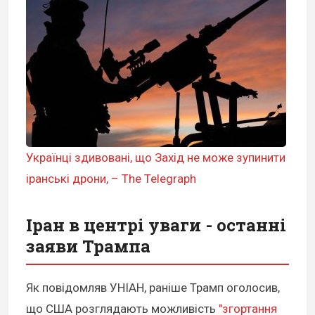
Українці здивовані, що Захід не може зупинити
іранські дрони, – The Telegraph
Іран в центрі уваги - останні
заяви Трампа
Як повідомляв УНІАН, раніше Трамп оголосив,
що США розглядають можливість
"згортання