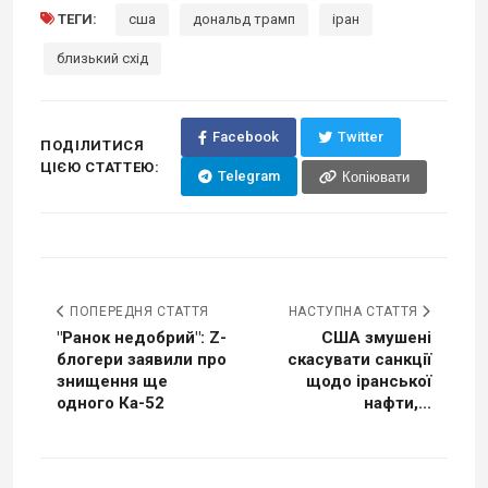
ТЕГИ:
сша
дональд трамп
іран
близький схід
Facebook
Twitter
ПОДІЛИТИСЯ
ЦІЄЮ СТАТТЕЮ:
Telegram
Копіювати
ПОПЕРЕДНЯ СТАТТЯ
НАСТУПНА СТАТТЯ
"Ранок недобрий": Z-
США змушені
блогери заявили про
скасувати санкції
знищення ще
щодо іранської
одного Ка-52
нафти,...