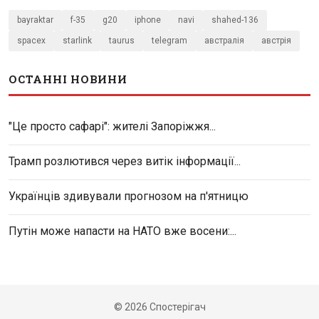
bayraktar
f-35
g20
iphone
navi
shahed-136
spacex
starlink
taurus
telegram
австралія
австрія
ОСТАННІ НОВИНИ
"Це просто сафарі": жителі Запоріжжя...
Трамп розлютився через витік інформації...
Українців здивували прогнозом на п'ятницю
Путін може напасти на НАТО вже восени:...
© 2026 Спостерігач