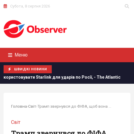
Субота, 8 серпня 2026
Меню
ШВИДКІ НОВИНИ
для ударів по Росії, - The Atlantic
Норвезькі військові н
Головна
›
Світ
›
Трамп звернувся до ФІФА, щоб вона замінила...
Світ
Трамп звернувся до ФІФА,