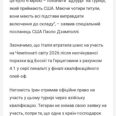
це було б мрією – побачити "адзуррі" на турнірі,
який приймають США. Маючи чотири титули,
вони мають всі підстави виправдати
включення до складу", – заявив спеціальний
посланець США Паоло Дзамполлі.
Зазначимо, що Італія втратила шанс на участь
на Чемпіонаті світу 2026 після неочікуваної
поразки від Боснії та Герцеговини з рахунком
4:1 у серії пенальті у фіналі кваліфікаційного
плей-оф.
Натомість Іран отримав офіційне право на
участь у цьому турнірі через азійську
кваліфікацію. Тегеран не знімав свою заявку на
участь, попри те, що одна з країн-господарок