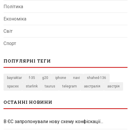
Політика
Економіка
Світ
Спорт
ПОПУЛЯРНІ ТЕГИ
bayraktar
f-35
g20
iphone
navi
shahed-136
spacex
starlink
taurus
telegram
австралія
австрія
ОСТАННІ НОВИНИ
В ЄС запропонували нову схему конфіскації...