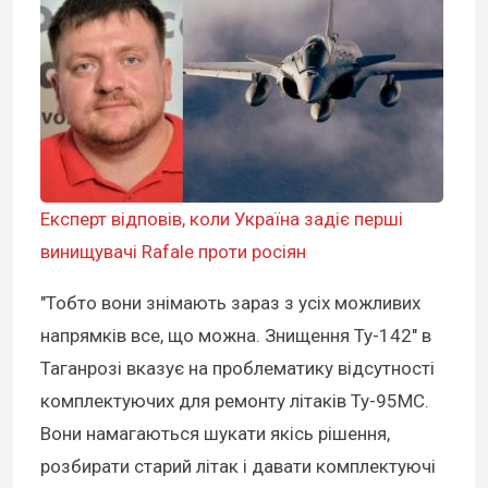
Експерт відповів, коли Україна задіє перші
винищувачі Rafale проти росіян
"Тобто вони знімають зараз з усіх можливих
напрямків все, що можна. Знищення Ту-142" в
Таганрозі вказує на проблематику відсутності
комплектуючих для ремонту літаків Ту-95МС.
Вони намагаються шукати якісь рішення,
розбирати старий літак і давати комплектуючі