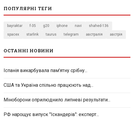
ПОПУЛЯРНІ ТЕГИ
bayraktar
f-35
g20
iphone
navi
shahed-136
spacex
starlink
taurus
telegram
австралія
австрія
ОСТАННІ НОВИНИ
Іспанія викарбувала пам'ятну срібну...
США та Україна спільно працюють над...
Міноборони оприлюднило липневі результати...
РФ нарощує випуск "Іскандерів": експерт...