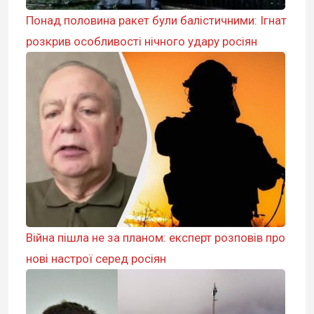
Понад половина ракет були балістичними: Ігнат
розкрив особливості нічного удару росіян
Війна пішла не за планом: експерт розповів про
нові настрої серед росіян