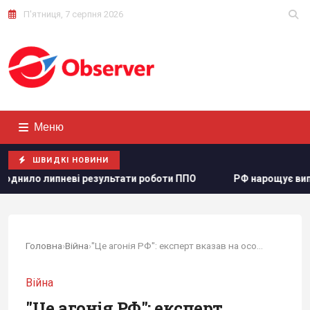
П'ятниця, 7 серпня 2026
Меню
ШВИДКІ НОВИНИ
ати роботи ППО
РФ нарощує випуск "Іскандерів": експерт
Головна
›
Війна
›
"Це агонія РФ": експерт вказав на особливості...
Війна
"Це агонія РФ": експерт