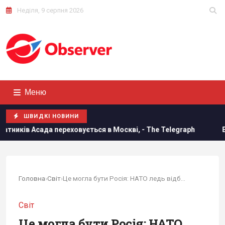
Неділя, 9 серпня 2026
Меню
ШВИДКІ НОВИНИ
еховується в Москві, - The Telegraph
Експерти розповіли
Головна
›
Світ
›
Це могла бути Росія: НАТО ледь відбило атаку...
Світ
Це могла бути Росія: НАТО