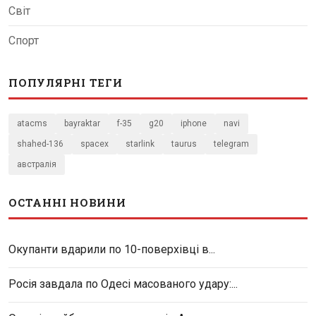
Світ
Спорт
ПОПУЛЯРНІ ТЕГИ
atacms
bayraktar
f-35
g20
iphone
navi
shahed-136
spacex
starlink
taurus
telegram
австралія
ОСТАННІ НОВИНИ
Окупанти вдарили по 10-поверхівці в...
Росія завдала по Одесі масованого удару:...