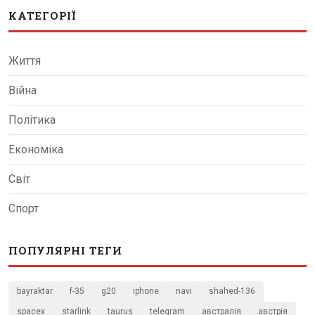
КАТЕГОРІЇ
Життя
Війна
Політика
Економіка
Світ
Спорт
ПОПУЛЯРНІ ТЕГИ
bayraktar
f-35
g20
iphone
navi
shahed-136
spacex
starlink
taurus
telegram
австралія
австрія