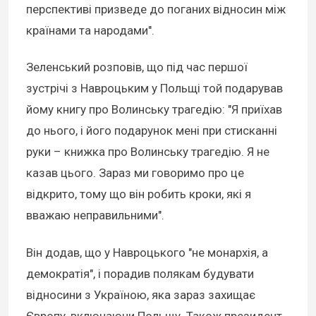
перспективі призведе до поганих відносин між
країнами та народами".
Зеленський розповів, що під час першої
зустрічі з Навроцьким у Польщі той подарував
йому книгу про Волинську трагедію: "Я приїхав
до нього, і його подарунок мені при стисканні
руки – книжка про Волинську трагедію. Я не
казав цього. Зараз ми говоримо про це
відкрито, тому що він робить кроки, які я
вважаю неправильними".
Він додав, що у Навроцького "не монархія, а
демократія", і порадив полякам будувати
відносини з Україною, яка зараз захищає
Європу, включаючи Польщу. Також президент