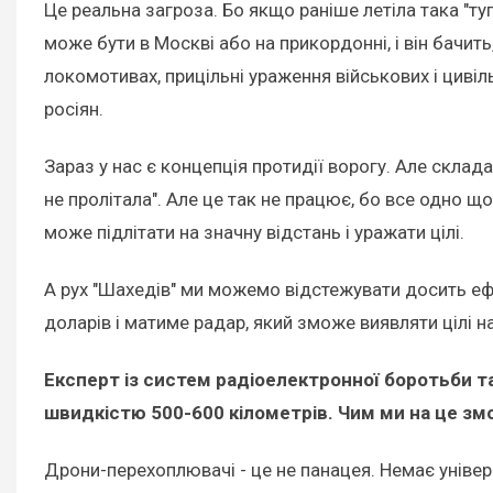
Це реальна загроза. Бо якщо раніше летіла така "туп
може бути в Москві або на прикордонні, і він бачит
локомотивах, прицільні ураження військових і цивіл
росіян.
Зараз у нас є концепція протидії ворогу. Але склад
не пролітала". Але це так не працює, бо все одно 
може підлітати на значну відстань і уражати цілі.
А рух "Шахедів" ми можемо відстежувати досить е
доларів і матиме радар, який зможе виявляти цілі на
Експерт із систем радіоелектронної боротьби та
швидкістю 500-600 кілометрів. Чим ми на це зм
Дрони-перехоплювачі - це не панацея. Немає універс