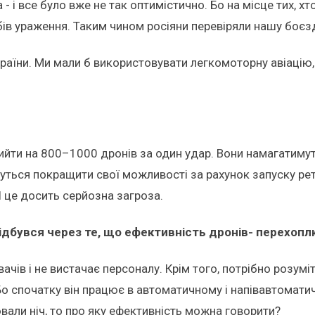
а - і все було вже не так оптимістично. Бо на місце тих, 
ів ураження. Таким чином росіяни перевіряли нашу боєзд
 країни. Ми мали б використовувати легкомоторну авіацію
йти на 800–1000 дронів за один удар. Вони намагатимут
муться покращити свої можливості за рахунок запуску ре
 це досить серйозна загроза.
відбувся через те, що ефективність дронів- перехоп
вачів і не вистачає персоналу. Крім того, потрібно розум
 Бо спочатку він працює в автоматичному і напівавтомат
али ніч, то про яку ефективність можна говорити?