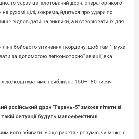
одно, то зараз це пілотований дрон, оператор якого
 на рухомі цілі, зокрема, йдеться про удари по
лише відповідати на виклики, а й створювати їх для
лінії бойового зіткнення і кордону, щоб там "і муха
увати за допомогою легкомоторної авіації, яка
омплекс коштуватиме приблизно 150–180 тисяч
ий російський дрон "Герань-5" зможе літати зі
такій ситуації будуть малоефективні.
чим його збивати. Якщо ракета - розуміє, чи може її