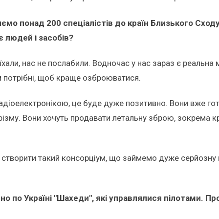
яємо понад 200 спеціалістів до країн Близького Сходу
 людей і засобів?
оїхали, нас не послабили. Водночас у нас зараз є реальна 
ам потрібні, щоб краще озброюватися.
адіоелектронікою, це буде дуже позитивно. Вони вже гото
ізму. Вони хочуть продавати летальну зброю, зокрема кр
створити такий консорціум, що займемо дуже серйозну 
но по Україні "Шахеди", які управлялися пілотами. Пр