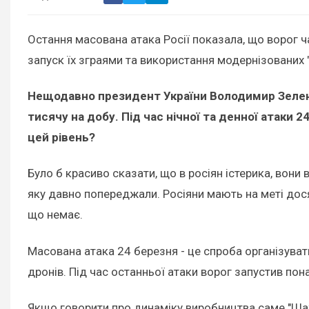
Остання масована атака Росії показала, що ворог ч
запуск їх зграями та використання модернізованих 
Нещодавно президент України Володимир Зеленсь
тисячу на добу. Під час нічної та денної атаки 
цей рівень?
Було б красиво сказати, що в росіян істерика, вони в
яку давно попереджали. Росіяни мають на меті дося
що немає.
Масована атака 24 березня - це спроба організуват
дронів. Під час останньої атаки ворог запустив пона
Якщо говорити про динаміку виробництва саме "Шах