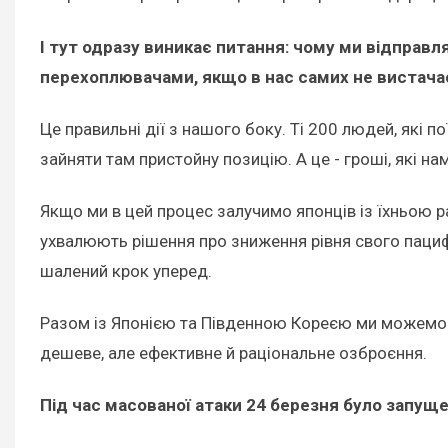
І тут одразу виникає питання: чому ми відправл
перехоплювачами, якщо в нас самих не вистачає
Це правильні дії з нашого боку. Ті 200 людей, які п
зайняти там пристойну позицію. А це - гроші, які н
Якщо ми в цей процес залучимо японців із їхньою р
ухвалюють рішення про зниження рівня свого пациф
шалений крок уперед.
Разом із Японією та Південною Кореєю ми можемо 
дешеве, але ефективне й раціональне озброєння.
Під час масованої атаки 24 березня було запуще