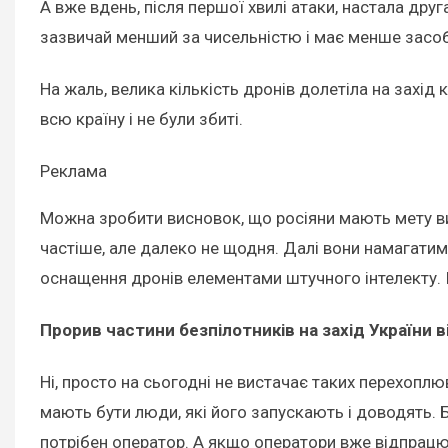
А вже вдень, після першої хвилі атаки, настала друг
зазвичай менший за чисельністю і має менше засоб
На жаль, велика кількість дронів долетіла на захід
всю країну і не були збиті.
Реклама
Можна зробити висновок, що росіяни мають мету ви
частіше, але далеко не щодня. Далі вони намагати
оснащення дронів елементами штучного інтелекту. І
Прорив частини безпілотників на захід України 
Ні, просто на сьогодні не вистачає таких перехоплю
мають бути люди, які його запускають і доводять.
потрібен оператор. А якщо оператори вже відпрацюв