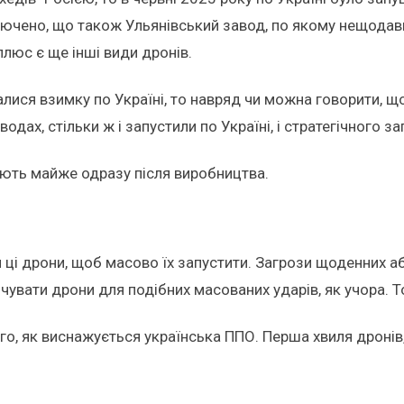
виключено, що також Ульянівський завод, по якому нещодав
плюс є ще інші види дронів.
скалися взимку по Україні, то навряд чи можна говорити, 
одах, стільки ж і запустили по Україні, і стратегічного з
овують майже одразу після виробництва.
ці дрони, щоб масово їх запустити. Загрози щоденних або
чувати дрони для подібних масованих ударів, як учора. Т
, як виснажується українська ППО. Перша хвиля дронів, я