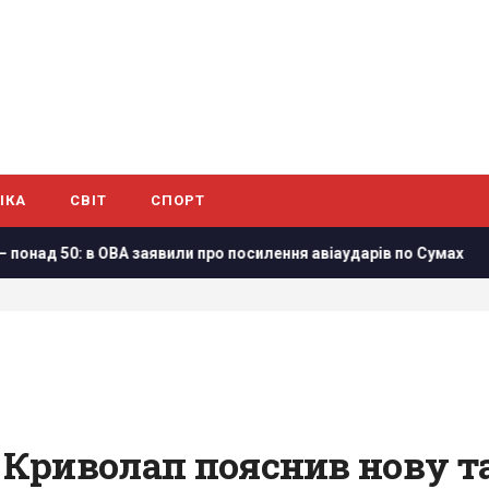
ІКА
СВІТ
СПОРТ
 заявили про посилення авіаударів по Сумах
Нацбанк посили
: Криволап пояснив нову т