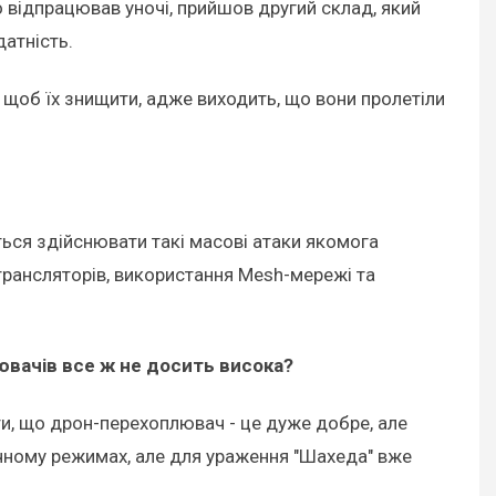
хто відпрацював уночі, прийшов другий склад, який
атність.
, щоб їх знищити, адже виходить, що вони пролетіли
ься здійснювати такі масові атаки якомога
трансляторів, використання Mesh-мережі та
лювачів все ж не досить висока?
іти, що дрон-перехоплювач - це дуже добре, але
ичному режимах, але для ураження "Шахеда" вже