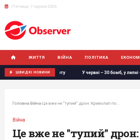
П'ятниця, 7 серпня 2026
ЖИТТЯ
ВІЙНА
ПОЛІТИКА
ЕКОНОМ
йоні порту
У червні – 30 бомб, у липні – понад 50: в ОВА
ШВИДКІ НОВИНИ
Головна
›
Війна
›
Це вже не "тупий" дрон: Криволап пояснив нову...
Війна
Це вже не "тупий" дрон