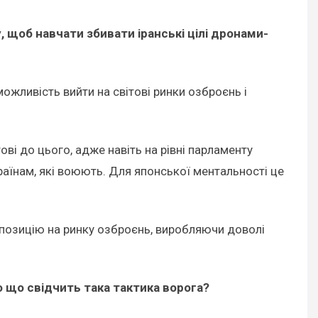
, щоб навчати збивати іранські цілі дронами-
можливість вийти на світові ринки озброєнь і
ві до цього, адже навіть на рівні парламенту
аїнам, які воюють. Для японської ментальності це
позицію на ринку озброєнь, виробляючи доволі
о що свідчить така тактика ворога?