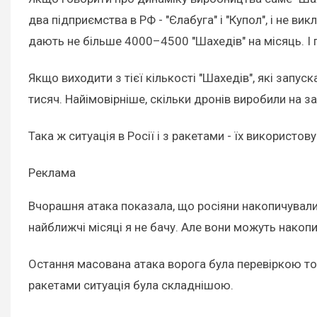
два підприємства в РФ - "Єлабуга" і "Купол", і не 
дають не більше 4000–4500 "Шахедів" на місяць. І 
Якщо виходити з тієї кількості "Шахедів", які запу
тисяч. Найімовірніше, скільки дронів виробили на зав
Така ж ситуація в Росії і з ракетами - їх використ
Реклама
Вчорашня атака показала, що росіяни накопичували 
найближчі місяці я не бачу. Але вони можуть накопи
Остання масована атака ворога була перевіркою того
ракетами ситуація була складнішою.