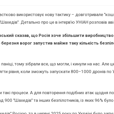
астково використовує нову тактику – довготривале "кошма
"Шахедів". Детально про це в інтерв’ю УНІАН розповів ав
кий сказав, що Росія хоче збільшити виробництво д
24 березня ворог запустив майже таку кількість безпі
 паніці, тому зібрали все, що могли, і кинули на нас. Але
гти рівня, коли зможуть запускати 800–1000 дронів по У
и такі процеси. А для повторення подібних атак щодня по
д 900 "Шахедів" та інших безпілотників, із яких 96% було
едів" Росією, то в червні 2025 року по Україні було за