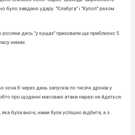
но було завдано удару. "Єлабуга" і "Купол" разом
що росіяни десь "у кущах" приховали ще приблизно 5
апасу немає.
 хоча б через день запусків по тисячі дронів у
обто про щоденні масовані атаки наразі не йдеться.
ка була вночі, нами була успішно відбита, а з