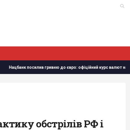
в гривню до євро: офіційний курс валют на понеділок
У
актику обстрілів РФ і