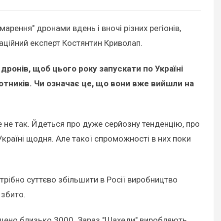
рення" дронами вдень і вночі різних регіонів,
іаційний експерт Костянтин Криволап.
ронів, щоб цього року запускати по Україні
лотників. Чи означає це, що вони вже вийшли на
 це не так. Йдеться про дуже серйозну тенденцію, про
країні щодня. Але такої спроможності в них поки
трібно суттєво збільшити в Росії виробництво
 збито.
пущено близько 3000. Зараз "Шахеди" виробляють