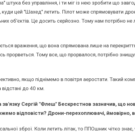
а" штука без управління, і ти міг із нею зробити що завг
ь, куди цей "Шахед" летить. Пілот може спрямовувати дрон
ьних об’єктів. Це досить серйозно. Тому нам потрібно не 
ається враження, що вона спрямована лише на перекриття 
щось прорветься. Тому все, що прорвалося, потрібно знищ
фективно, якщо піднімемо в повітря аеростати. Такий к
 відстані до 40 км.
 зв'язку Сергій "Флеш" Бескрестнов зазначив, що нов
ожемо відповісти? Дрони-перехоплювачі, ймовірно, в 
альної зброї. Коли летить літак, то ППОшник чітко знає, 