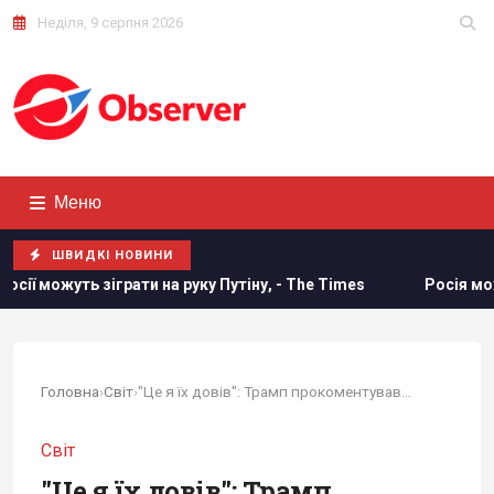
Неділя, 9 серпня 2026
Меню
ШВИДКІ НОВИНИ
грати на руку Путіну, - The Times
Росія може застосувати
Головна
›
Світ
›
"Це я їх довів": Трамп прокоментував лист...
Світ
"Це я їх довів": Трамп