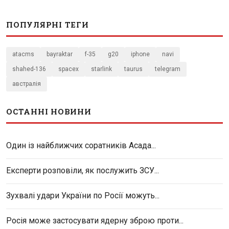
ПОПУЛЯРНІ ТЕГИ
atacms
bayraktar
f-35
g20
iphone
navi
shahed-136
spacex
starlink
taurus
telegram
австралія
ОСТАННІ НОВИНИ
Один із найближчих соратників Асада...
Експерти розповіли, як послужить ЗСУ...
Зухвалі удари України по Росії можуть...
Росія може застосувати ядерну зброю проти...