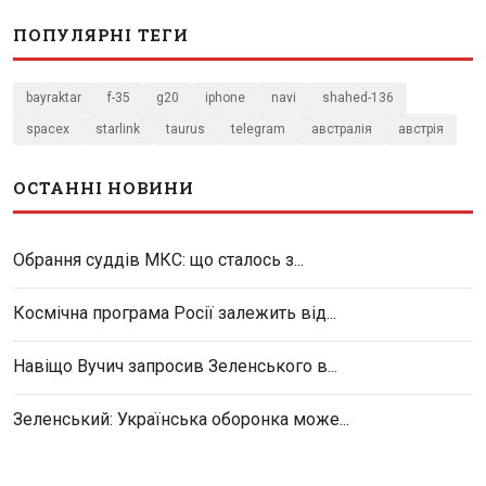
ПОПУЛЯРНІ ТЕГИ
bayraktar
f-35
g20
iphone
navi
shahed-136
spacex
starlink
taurus
telegram
австралія
австрія
ОСТАННІ НОВИНИ
Обрання суддів МКС: що сталось з...
Космічна програма Росії залежить від...
Навіщо Вучич запросив Зеленського в...
Зеленський: Українська оборонка може...