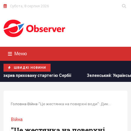
Субота, 8 серпня 2026
Меню
ШВИДКІ НОВИНИ
ховану стартегію Сербії
Зеленський: Українська оборонк
Головна
›
Війна
›
"Це жестянка на поверхні води": Дикий про...
Війна
"Це жестянка на поверхні