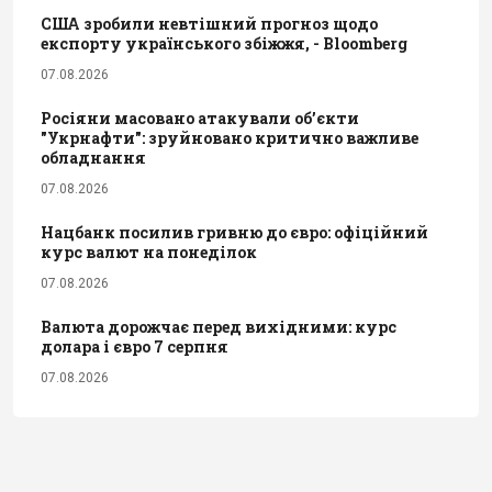
США зробили невтішний прогноз щодо
експорту українського збіжжя, - Bloomberg
07.08.2026
Росіяни масовано атакували обʼєкти
"Укрнафти": зруйновано критично важливе
обладнання
07.08.2026
Нацбанк посилив гривню до євро: офіційний
курс валют на понеділок
07.08.2026
Валюта дорожчає перед вихідними: курс
долара і євро 7 серпня
07.08.2026