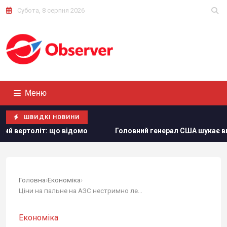
Субота, 8 серпня 2026
Меню
ШВИДКІ НОВИНИ
о відомо
Головний генерал США шукає вихід з війни в Іра
Головна
›
Економіка
›
Ціни на пальне на АЗС нестримно летять угору:...
Економіка