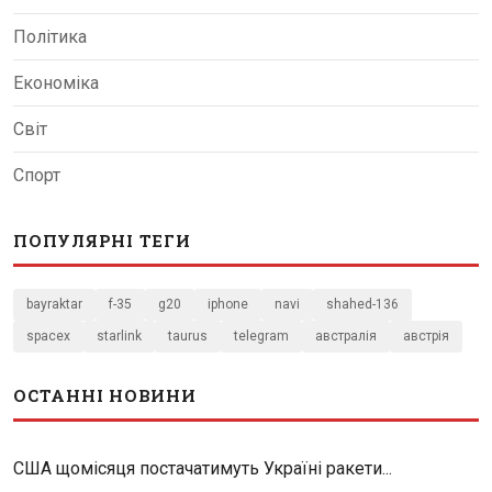
Політика
Економіка
Світ
Спорт
ПОПУЛЯРНІ ТЕГИ
bayraktar
f-35
g20
iphone
navi
shahed-136
spacex
starlink
taurus
telegram
австралія
австрія
ОСТАННІ НОВИНИ
США щомісяця постачатимуть Україні ракети...