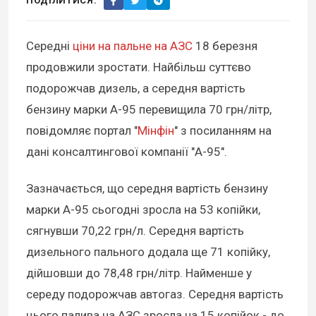
ПОДІЛИТИСЯ:
Середні
ціни на пальне на АЗС
18 березня
продовжили зростати. Найбільш суттєво
подорожчав дизель, а середня вартість
бензину марки А-95 перевищила 70 грн/літр,
повідомляє портал "
Мінфін
" з посиланням на
дані консалтингової компанії "А-95".
Зазначається, що середня вартість бензину
марки А-95 сьогодні зросла на 53 копійки,
сягнувши 70,22 грн/л. Середня вартість
дизельного пального додала ще 71 копійку,
дійшовши до 78,48 грн/літр. Найменше у
середу подорожчав автогаз. Середня вартість
цього палива на АЗС зросла на 15 копійок - до