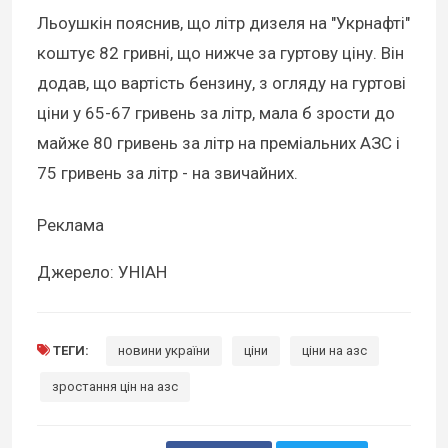
Льоушкін пояснив, що літр дизеля на "Укрнафті"
коштує 82 гривні, що нижче за гуртову ціну. Він
додав, що вартість бензину, з огляду на гуртові
ціни у 65-67 гривень за літр, мала б зрости до
майже 80 гривень за літр на преміальних АЗС і
75 гривень за літр - на звичайних.
Реклама
Джерело: УНІАН
ТЕГИ:
новини україни
ціни
ціни на азс
зростання цін на азс