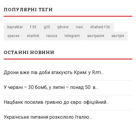
ПОПУЛЯРНІ ТЕГИ
bayraktar
f-35
g20
iphone
navi
shahed-136
spacex
starlink
taurus
telegram
австралія
австрія
ОСТАННІ НОВИНИ
Дрони вже пів доби атакують Крим: у Ялті...
У червні – 30 бомб, у липні – понад 50: в...
Нацбанк посилив гривню до євро: офіційний...
Українське питання розкололо Італію...