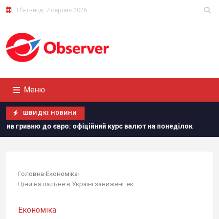
П'ятниця, 7 серпня 2026
Меню
ШВИДКІ НОВИНИ
о: офіційний курс валют на понеділок
Українське питання
Головна
›
Економіка
›
Ціни на пальне в Україні занижені: експерт...
Економіка