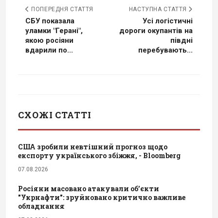
ПОПЕРЕДНЯ СТАТТЯ
НАСТУПНА СТАТТЯ
СБУ показала
Усі логістичні
уламки "Герані",
дороги окупантів на
якою росіяни
півдні
вдарили по...
перебувають...
СХОЖІ СТАТТІ
США зробили невтішний прогноз щодо
експорту українського збіжжя, - Bloomberg
07.08.2026
Росіяни масовано атакували обʼєкти
"Укрнафти": зруйновано критично важливе
обладнання