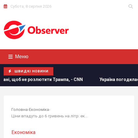
Субота, 8 серпня 2026
Меню
ШВИДКІ НОВИНИ
 розлютити Трампа, - CNN
Україна погодилася не атакуват
Головна
›
Економіка
›
Ціни впадуть до 6 гривень на літр: експерт...
Економіка