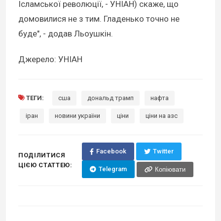
Ісламської революції, - УНІАН) скаже, що
домовилися не з тим. Гладенько точно не
буде", - додав Льоушкін.
Джерело: УНІАН
ТЕГИ:
сша
дональд трамп
нафта
іран
новини україни
ціни
ціни на азс
Facebook
Twitter
ПОДІЛИТИСЯ
ЦІЄЮ СТАТТЕЮ:
Telegram
Копіювати