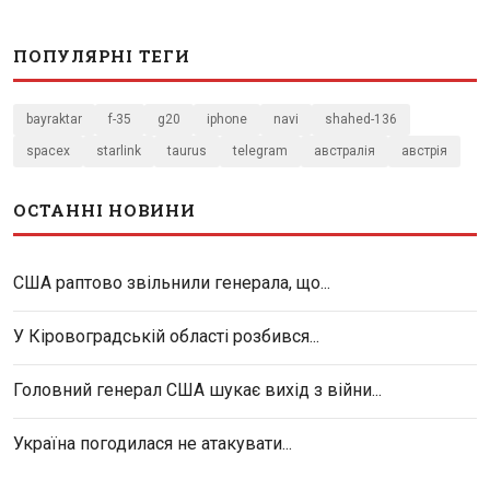
ПОПУЛЯРНІ ТЕГИ
bayraktar
f-35
g20
iphone
navi
shahed-136
spacex
starlink
taurus
telegram
австралія
австрія
ОСТАННІ НОВИНИ
США раптово звільнили генерала, що...
У Кіровоградській області розбився...
Головний генерал США шукає вихід з війни...
Україна погодилася не атакувати...