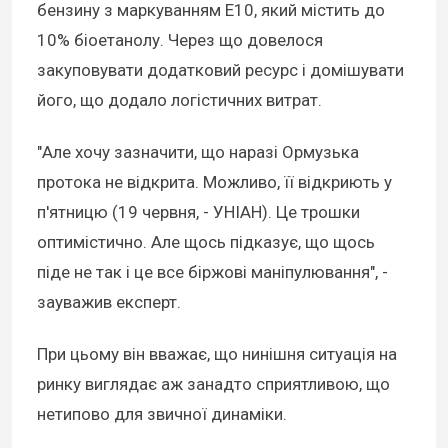
бензину з маркуванням Е10, який містить до
10% біоетанолу. Через що довелося
закуповувати додатковий ресурс і домішувати
його, що додало логістичних витрат.
"Але хочу зазначити, що наразі Ормузька
протока не відкрита. Можливо, її відкриють у
п'ятницю (19 червня, - УНІАН). Це трошки
оптимістично. Але щось підказує, що щось
піде не так і це все біржові маніпулювання", -
зауважив експерт.
При цьому він вважає, що нинішня ситуація на
ринку виглядає аж занадто сприятливою, що
нетипово для звичної динаміки.