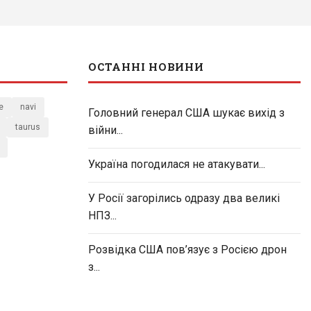
ОСТАННІ НОВИНИ
e
navi
Головний генерал США шукає вихід з
taurus
війни...
Україна погодилася не атакувати...
У Росії загорілись одразу два великі
НПЗ...
Розвідка США пов’язує з Росією дрон
з...