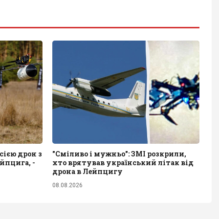
сією дрон з
"Сміливо і мужньо": ЗМІ розкрили,
йпцига, -
хто врятував український літак від
дрона в Лейпцигу
08.08.2026