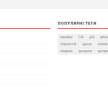
ПОПУЛЯРНІ ТЕГИ
bayraktar
f-35
g20
iphon
shahed-136
spacex
starlink
telegram
австралія
австрія