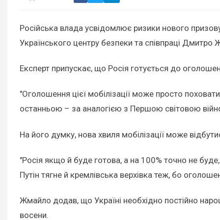
Російська влада усвідомлює ризики нового призов
Українського центру безпеки та співпраці Дмитро 
Експерт припускає, що Росія готується до оголошенн
"Оголошення цієї мобілізації може просто поховати
останньою – за аналогією з Першою світовою війно
На його думку, нова хвиля мобілізації може відбутис
"Росія якщо й буде готова, а на 100% точно не буде
Путін тягне й кремлівська верхівка теж, бо оголоше
Жмайло додав, що Україні необхідно постійно наро
восени.