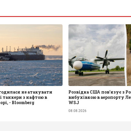
годилася не атакувати
Розвідка США пов’язує з Ро
і танкери з нафтою в
вибухівкою в аеропорту Ле
рі, - Bloomberg
WSJ
08.08.2026