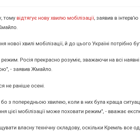
у, тому
відтягує нову хвилю мобілізації
, заявив в інтерв'ю
Жмайло.
я нової хвилі мобілізації, й до цього Україні потрібно б
 режим. Росія прекрасно розуміє, зважаючи на всі наявн
ю", - заявив Жмайло.
я не раніше осені.
, бо з попередньою хвилею, коли в них була краща ситуаці
ння цієї мобілізації може поховати режим", - вважає експ
щувати власну технічну складову, оскільки Кремль все о