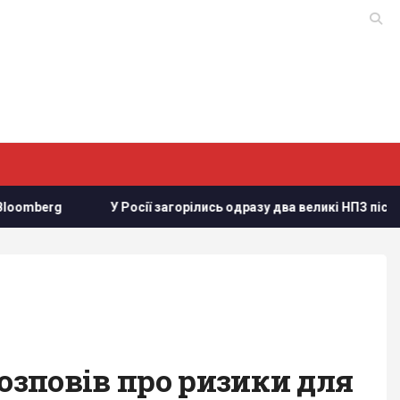
У Росії загорілись одразу два великі НПЗ після атаки українськ
розповів про ризики для