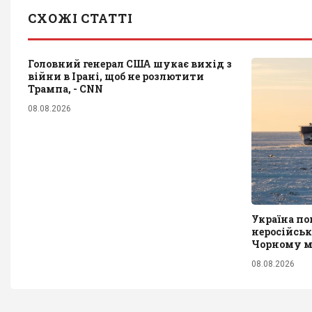
СХОЖІ СТАТТІ
Головний генерал США шукає вихід з
війни в Ірані, щоб не розлютити
Трампа, - CNN
08.08.2026
Україна по
неросійськ
Чорному мо
08.08.2026