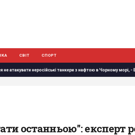
ІКА
СВІТ
СПОРТ
еросійські танкери з нафтою в Чорному морі, - Bloomberg
тати останньою": експерт 