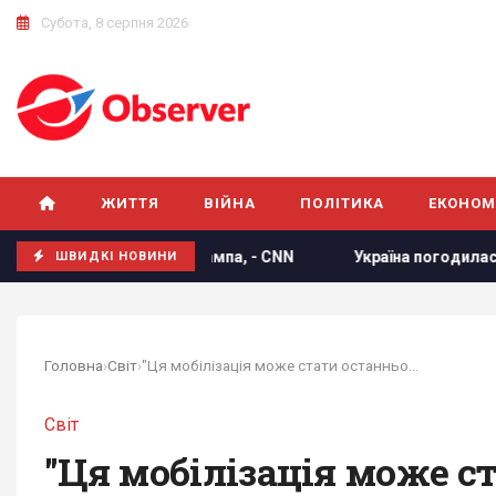
Субота, 8 серпня 2026
ЖИТТЯ
ВІЙНА
ПОЛІТИКА
ЕКОНОМ
злютити Трампа, - CNN
Україна погодилася не атакувати н
ШВИДКІ НОВИНИ
Головна
›
Світ
›
"Ця мобілізація може стати останньою": експерт...
Світ
"Ця мобілізація може с