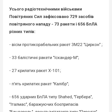
Усього радіотехнічними військами
Повітряних Сил зафіксовано 729 засобів
повітряного нападу - 73 ракети і 656 БпЛА
різних типів:
- вісім протикорабельних ракет 3М22 "Циркон" ;
- 33 балістичні ракети "Іскандер-М";
- 27 крилатих ракет Х-101;
- п'ять крилатих ракет "Калібр";
- 656 ударних БпЛА типу Shahed, "Гербера",
"Італмас", баражуючих боєприпасів
"Бандероль", дронів-імітаторів типу "Пародія".