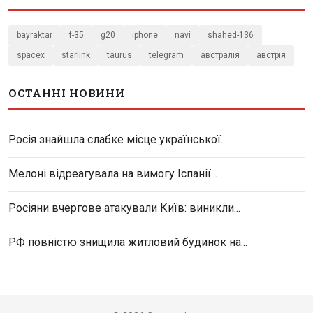
bayraktar
f-35
g20
iphone
navi
shahed-136
spacex
starlink
taurus
telegram
австралія
австрія
ОСТАННІ НОВИНИ
Росія знайшла слабке місце української...
Мелоні відреагувала на вимогу Іспанії...
Росіяни вчергове атакували Київ: виникли...
РФ повністю знищила житловий будинок на...