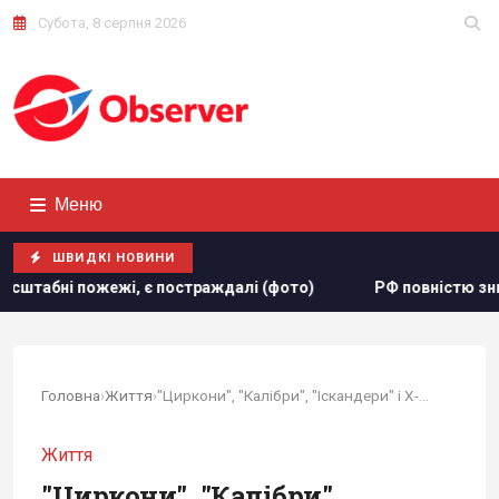
Субота, 8 серпня 2026
Меню
ШВИДКІ НОВИНИ
траждалі (фото)
РФ повністю знищила житловий будинок н
Головна
›
Життя
›
"Циркони", "Калібри", "Іскандери" і Х-101:...
Життя
"Циркони", "Калібри",