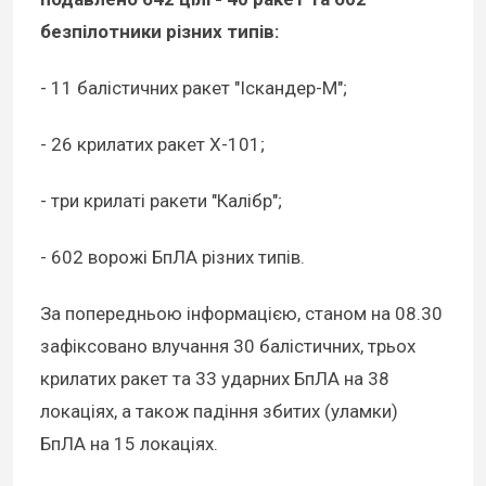
безпілотники різних типів:
- 11 балістичних ракет "Іскандер-М";
- 26 крилатих ракет Х-101;
- три крилаті ракети "Калібр";
- 602 ворожі БпЛА різних типів.
За попередньою інформацією, станом на 08.30
зафіксовано влучання 30 балістичних, трьох
крилатих ракет та 33 ударних БпЛА на 38
локаціях, а також падіння збитих (уламки)
БпЛА на 15 локаціях.