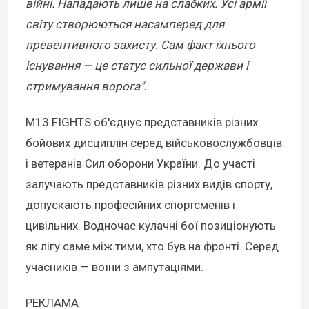
війні. Нападають лише на слабких. Усі армії
світу створюються насамперед для
превентивного захисту. Сам факт їхнього
існування — це статус сильної держави і
стримування ворога".
M13 FIGHTS об'єднує представників різних
бойових дисциплін серед військовослужбовців
і ветеранів Сил оборони України. До участі
залучають представників різних видів спорту,
допускають професійних спортсменів і
цивільних. Водночас кулачні бої позиціонують
як лігу саме між тими, хто був на фронті. Серед
учасників — воїни з ампутаціями.
РЕКЛАМА