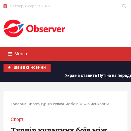
Четвер, 6 серпня 2026
Меню
ШВИДКІ НОВИНИ
Україна ставить Путіна на передвиборчий годинник, - Newsw
Головна
›
Спорт
›
Турнір кулачних боїв між військовими відбувся...
Спорт
Турнір кулачних боїв між