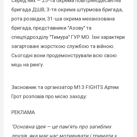
Серед них — 25-та окрема повітрянодесантна
бригада ДШВ, 3-тя окрема штурмова бригада,
рота розвідки, 31-ша окрема механізована
бригада, представники "Азову" та
спецпідрозділу "Тимура" ГУР МО. Їхні характери
загартовані жорсткою службою та війною.
Сьогодні вони продемонстрували всю свою
міць на рингу.
Засновник та організатор M13 FIGHTS Артем
Грот розповів про місію заходу:
РЕКЛАМА
"Основна ідея — це пам'ять про загиблих
друзів, яка має нас мотивувати і тримати у