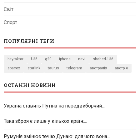
Світ
Спорт
ПОПУЛЯРНІ ТЕГИ
bayraktar
f-35
g20
iphone
navi
shahed-136
spacex
starlink
taurus
telegram
австралія
австрія
ОСТАННІ НОВИНИ
Україна ставить Путіна на передвиборчий...
Така зброя є лише у кількох країн:...
Румунія змінює течію Дунаю: для чого вона...